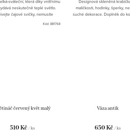
velká-sváteční, která díky vnitřnímu
Designová skleněná krabičk
vydává neskutečně teplé světlo.
maličkosti, hodinky, šperky, n
ívejte čajové svíčky, nemusíte
suché dekorace. Doplněk do k
t, kdy svíčka dohoří a vychutnáte
nebo do ložnice na šperky, make
Kód:
881768
si dlouhý večer s...
jiné nezbytnosti. Krabička se
ětináč červený květ malý
Váza antik
510 Kč
650 Kč
/ ks
/ ks