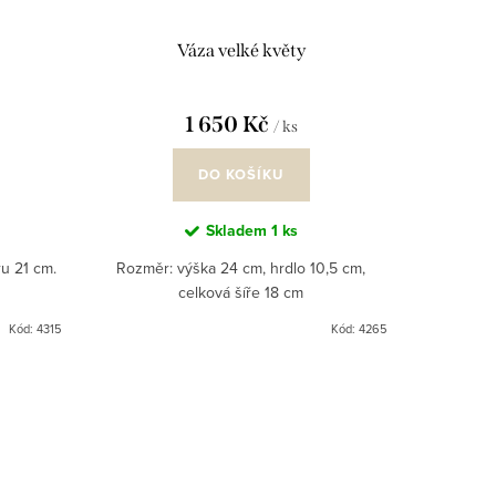
Váza velké květy
1 650 Kč
/ ks
DO KOŠÍKU
Skladem
1 ks
u 21 cm.
Rozměr: výška 24 cm, hrdlo 10,5 cm,
celková šíře 18 cm
Kód:
4315
Kód:
4265