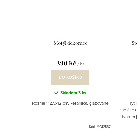
Motýl dekorace
St
390 Kč
/ ks
DO KOŠÍKU
Skladem
3 ks
Rozměr 12,5x12 cm, keramika, glazované
Tyči
stojánek
tvarem 
Tyčink
Kód:
MO12567