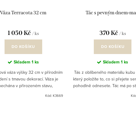
Váza Terracota 32 cm
Tác s pevným dnem-ma
1 050 Kč
370 Kč
/ ks
/ ks
DO KOŠÍKU
DO KOŠÍKU
Skladem
1 ks
Skladem
1 ks
ová váza výšky 32 cm v přírodním
Tás z oblíbeného materiálu kubu 
ení s tmavou dekorací. Váza je
který položíte to, co si přejete se
echána v přirozeném stavu,
pohodlně odnesete. Tác má po s
čujeme na dekoraci květin Sia.
nenápadné úchyty a není těžký. S
Kód:
K3669
Kó
poslouží...