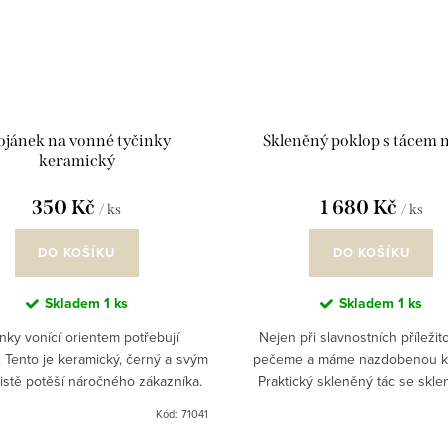
ojánek na vonné tyčinky
Skleněný poklop s tácem 
keramický
350 Kč
1 680 Kč
/ ks
/ ks
DO KOŠÍKU
DO KOŠÍKU
Skladem
1 ks
Skladem
1 ks
nky vonící orientem potřebují
Nejen při slavnostních příležit
. Tento je keramický, černý a svým
pečeme a máme nazdobenou k
jistě potěší náročného zákazníka.
Praktický skleněný tác se skl
u zapalte a po chvilce mávnutím
poklopem, drobná řezba v tácu 
Kód:
71041
ruky uhaste plamínek...
okrajem se opakuje i na..