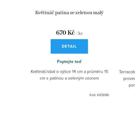
Květináč patina se zelenou malý
670 Kč
/ ks
DETAIL
Poptejte teď
Květináč/obal o výšce 14 cm a průměru 15
Terracot
cm s patinou a zeleným vzorem
proved
pon
doporu
Kód:
K65086