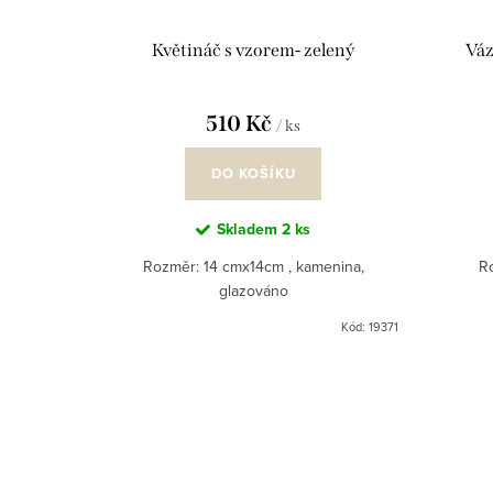
d
r
u
o
Květináč s vzorem- zelený
Váz
k
d
t
u
510 Kč
/ ks
ů
k
DO KOŠÍKU
t
Skladem
2 ks
ů
Rozměr: 14 cmx14cm , kamenina,
R
glazováno
Kód:
19371