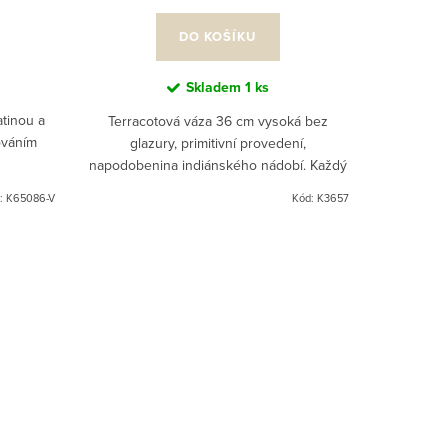
DO KOŠÍKU
Skladem
1 ks
atinou a
Terracotová váza 36 cm vysoká bez
ováním
glazury, primitivní provedení,
napodobenina indiánského nádobí. Každý
výrobek je originál. Vkusná dekorace do
:
K65086-V
Kód:
K3657
vašeho interieru