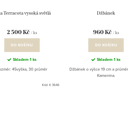
a Terracota vysoká světlá
Džbánek
2 500 Kč
960 Kč
/ ks
/ ks
DO KOŠÍKU
DO KOŠÍKU
Skladem
1 ks
Skladem
1 ks
ozměr: 45výška, 30 průměr
Džbánek o výšce 19 cm a průměr
Kamenina.
Kód:
K 3646