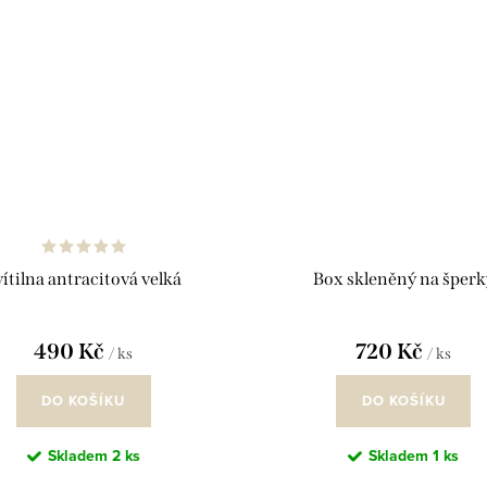
vítilna antracitová velká
Box skleněný na šperk
490 Kč
720 Kč
/ ks
/ ks
DO KOŠÍKU
DO KOŠÍKU
Skladem
2 ks
Skladem
1 ks