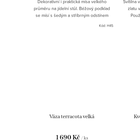
Dekorativní i praktická mísa velkého
Svítilna 
průměru na jídelní stůl. Béžový podklad
zlatu 
se mísí s šedým a stříbrným odstínem
Použ
jakoby si hrál písek a vytvářel vlastní
sledova
Kód:
H45
dekor. Porcelánová mísa...
Váza terracota velká
Kv
1 690 Kč
/ ks