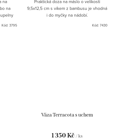
a na
Praktická doza na máslo o velikosti
ebo na
9,5x12,5 cm s víkem z bambusu je vhodná
oupelny
i do myčky na nádobí.
 up nebo
Kód:
3795
Kód:
7430
...
Váza Terracota s uchem
1 350 Kč
/ ks