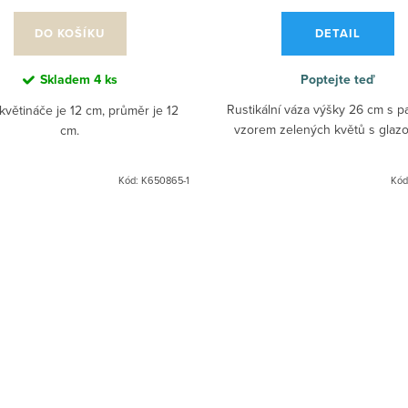
DO KOŠÍKU
DETAIL
Skladem
4 ks
Poptejte teď
Rustikální váza výšky 26 cm s p
květináče je 12 cm, průměr je 12
vzorem zelených květů s glaz
cm.
Kód:
K650865-1
Kód