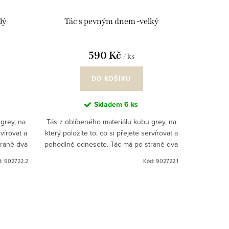
lý
Tác s pevným dnem -velký
590 Kč
/ ks
DO KOŠÍKU
Skladem
6 ks
grey, na
Tás z oblíbeného materiálu kubu grey, na
rvírovat a
který položíte to, co si přejete servírovat a
traně dva
pohodlně odnesete. Tác má po straně dva
tejně tak
nenápadné úchyty a není těžký. Stejně tak
d:
902722.2
Kód:
902722.1
poslouží...