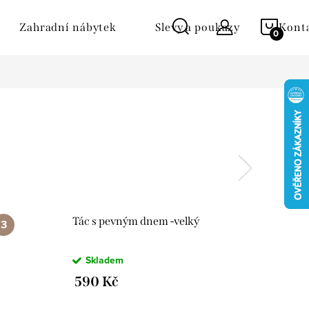
NÁKU
Zahradní nábytek
Slevy a poukazy
Kont
KOŠÍ
Tác s pevným dnem -velký
Skladem
590 Kč