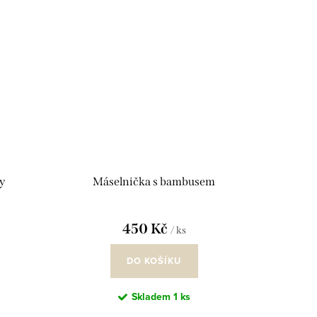
y
Máselnička s bambusem
450 Kč
/ ks
DO KOŠÍKU
Skladem
1 ks