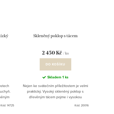
nízký
Skleněný poklop s tácem
2 450 Kč
/ ks
DO KOŠÍKU
Skladem
1 ks
ostech
Nejen ke svátečním příležitostem je velmi
uchyň.
praktický. Vysoký skleněný poklop s
eněným
dřevěným tácem pojme i vysokou
s nízkým
bábovku. Vedle toho působí velmi
Kód:
14725
Kód:
20016
.
dekorativně. Velký pomocník při...