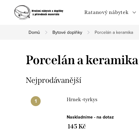
Přejít
na
Ratanový nábytek
obsah
Domů
Bytové doplňky
Porcelán a keramika
Porcelán a keramika
Nejprodávanější
Hrnek -tyrkys
Naskladníme - na dotaz
145 Kč