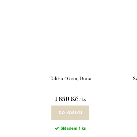
Talíř o 46 cm, Duna
S
1 650 Kč
/ ks
DO KOŠÍKU
Skladem
1 ks