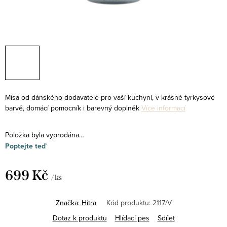
Mísa od dánského dodavatele pro vaší kuchyni, v krásné tyrkysové
barvě, domácí pomocník i barevný doplněk
Více informací
Položka byla vyprodána…
Poptejte teď
699 Kč
/ ks
Měrná
cena:
Značka:
Hitra
Kód produktu:
2117/V
Dotaz k produktu
Hlídací pes
Sdílet