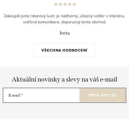
Zakoupili jsme ratanový lustr, je nádherný...úžasný solitér v interiéru,
vstřícná komunikace, doporučuji tento obchod.
Iveta
VŠECHNA HODNOCENÍ
Aktuální novinky a slevy na váš e-mail
E-mail
PŘIHLÁSIT SE
Z