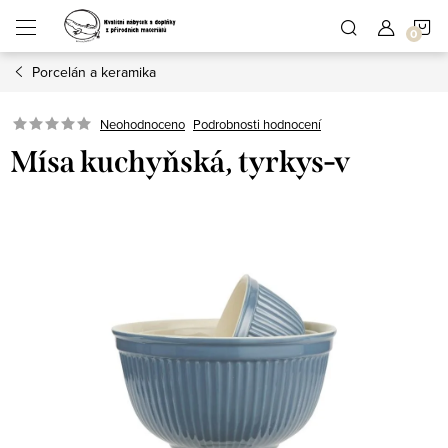
Přejít
N
na
obsah
Porcelán a keramika
K
Podrobnosti hodnocení
Neohodnoceno
Mísa kuchyňská, tyrkys-v