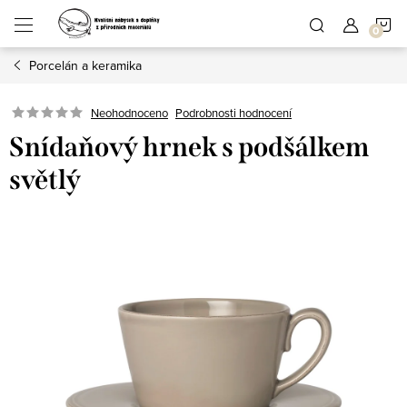
Přejít
N
na
obsah
Porcelán a keramika
K
Podrobnosti hodnocení
Neohodnoceno
Snídaňový hrnek s podšálkem
světlý