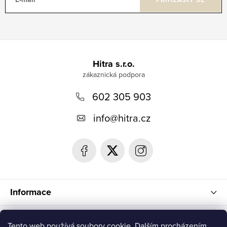
Z
á
Hitra s.r.o.
p
602 305 903
a
t
info
@
hitra.cz
í
Informace
Blog
Tento web používá soubory cookie. Dalším procházením