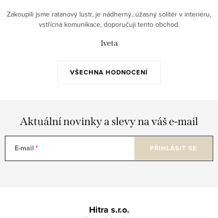
Zakoupili jsme ratanový lustr, je nádherný...úžasný solitér v interiéru,
vstřícná komunikace, doporučuji tento obchod.
Iveta
VŠECHNA HODNOCENÍ
Aktuální novinky a slevy na váš e-mail
E-mail
PŘIHLÁSIT SE
Z
á
Hitra s.r.o.