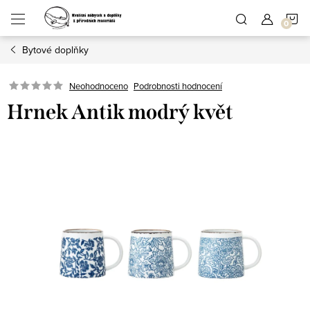
Přejít
N
na
obsah
Bytové doplňky
K
Podrobnosti hodnocení
Neohodnoceno
Hrnek Antik modrý květ