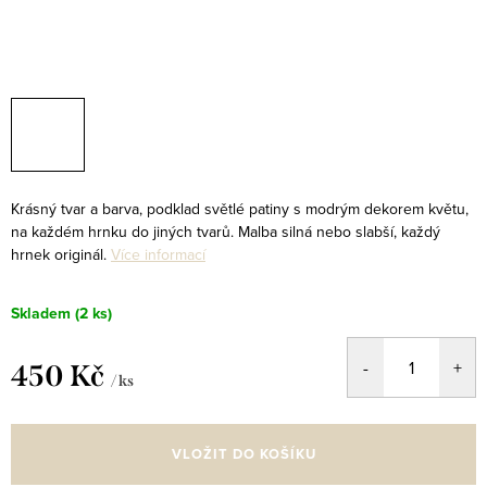
Krásný tvar a barva, podklad světlé patiny s modrým dekorem květu,
na každém hrnku do jiných tvarů. Malba silná nebo slabší, každý
hrnek originál.
Více informací
Skladem
(2 ks)
450 Kč
/ ks
Měrná
cena:
VLOŽIT DO KOŠÍKU