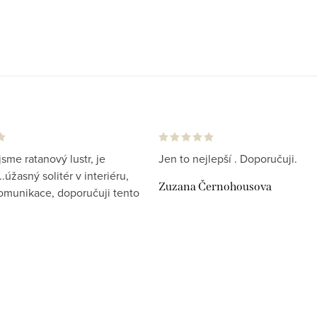
jsme ratanový lustr, je
Jen to nejlepší . Doporučuji.
.úžasný solitér v interiéru,
Zuzana Černohousova
komunikace, doporučuji tento