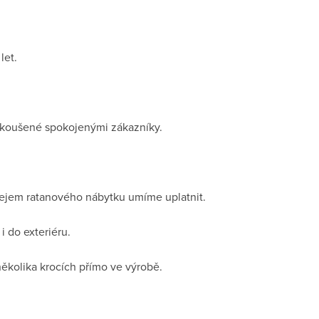
let.
dzkoušené spokojenými zákazníky.
ejem ratanového nábytku umíme uplatnit.
i do exteriéru.
několika krocích přímo ve výrobě.