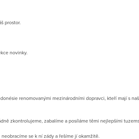
 prostor.
ekce novinky.
ndonésie renomovanými mezinárodními dopravci, kteří mají s na
ádně zkontrolujeme, zabalíme a posíláme těmi nejlepšími tuzem
, neobracíme se k ní zády a řešíme jí okamžitě.