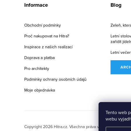
á
Informace
Blog
p
a
Obchodní podmínky
Zeleň, kter
t
Proč nakupovat na Hitra?
Letní stolo
zařídit jíde
í
Inspirace z našich realizací
Letní večer
Doprava a platba
ARC
Pro architekty
Podmínky ochrany osobních údajů
Moje objednávka
Tento web p
webu vyjadřu
Copyright 2026
Hitra.cz
. Všechna práva vyhrazena.