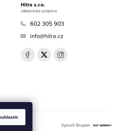
Hitra s.r.o.
602 305 903
info
@
hitra.cz
ouhlasím
Vytvořil Shoptet