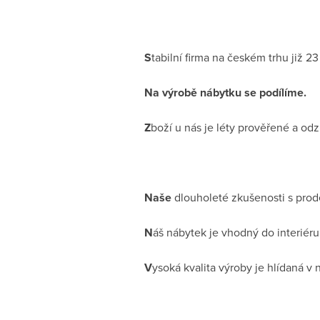
S
tabilní firma na českém trhu již 23 
Na výrobě nábytku se podílíme.
Z
boží u nás je léty prověřené a o
Naše
dlouholeté zkušenosti s prod
N
áš nábytek je vhodný do interiéru 
V
ysoká kvalita výroby je hlídaná v 