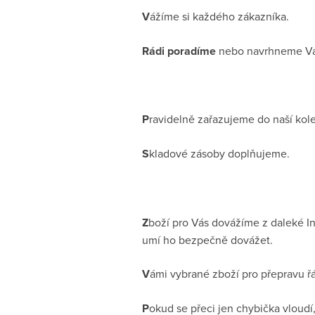
V
ážíme si každého zákazníka.
Rádi poradíme
nebo navrhneme Váš
P
ravidelně zařazujeme do naší kol
S
kladové zásoby doplňujeme.
Z
boží pro Vás dovážíme z daleké I
umí ho bezpečně dovážet.
V
ámi vybrané zboží pro přepravu ř
P
okud se přeci jen chybička vloudí