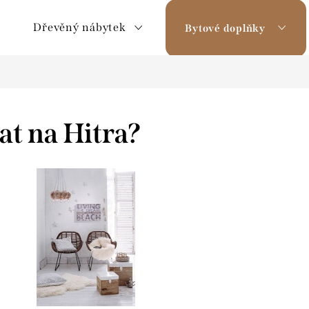
Dřevěný nábytek
Bytové doplňky
t na Hitra?
lita!