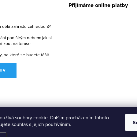
Přijímáme online platby
á dělá zahradu zahradou 🌿
vání pod širým nebem: jak si
lní kout na terase
y, na které se budete těšit
HIV
oužívá soubory cookie. Dalším procházením tohoto
S
jete souhlas s jejich používáním.