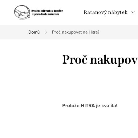
Přejít
na
Ratanový nábytek
obsah
Domů
Proč nakupovat na Hitra?
Proč nakupova
Protože HITRA je kva