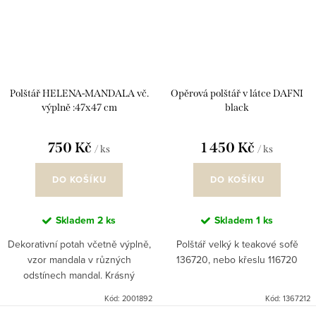
Polštář HELENA-MANDALA vč.
Opěrová polštář v látce DAFNI
výplně :47x47 cm
black
750 Kč
1 450 Kč
/ ks
/ ks
DO KOŠÍKU
DO KOŠÍKU
Skladem
2 ks
Skladem
1 ks
Dekorativní potah včetně výplně,
Polštář velký k teakové sofě
vzor mandala v různých
136720, nebo křeslu 116720
odstínech mandal. Krásný
doplněk na jednoduchý vzor
Kód:
2001892
Kód:
1367212
křesla nebo sedací soupravy.