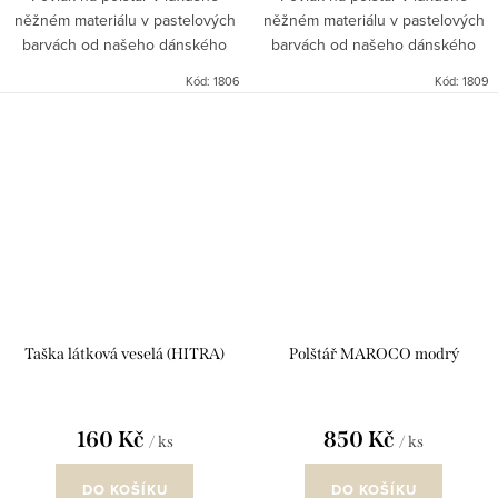
něžném materiálu v pastelových
něžném materiálu v pastelových
barvách od našeho dánského
barvách od našeho dánského
dodavatele.
dodavatele.
Kód:
1806
Kód:
1809
Taška látková veselá (HITRA)
Polštář MAROCO modrý
160 Kč
850 Kč
/ ks
/ ks
DO KOŠÍKU
DO KOŠÍKU