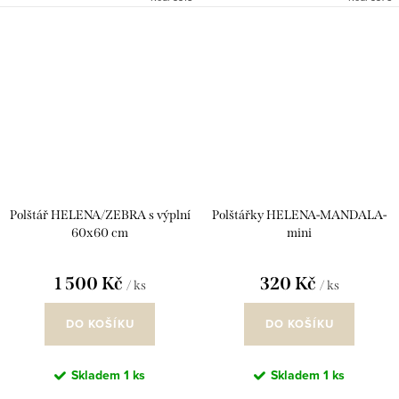
doplňky, jako doplněk na terasu
kuchyni, nebo bude váším
při chladných...
specialním ručníkem na obličej v...
Polštář HELENA/ZEBRA s výplní
Polštářky HELENA-MANDALA-
60x60 cm
mini
1 500 Kč
320 Kč
/ ks
/ ks
DO KOŠÍKU
DO KOŠÍKU
Skladem
1 ks
Skladem
1 ks