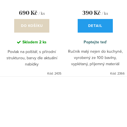
690 Kč
390 Kč
/ ks
/ ks
DO KOŠÍKU
DETAIL
Skladem
2 ks
Poptejte teď
Ručník malý nejen do kuchyně,
Povlak na polštář, s přírodní
vyrobený ze 100 bavlny,
strukturou, barvy dle aktuální
vyplétaný, příjemný materiál
nabídky
Kód:
2435
Kód:
2366