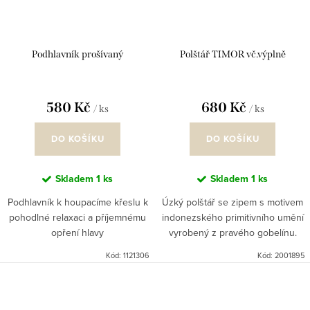
Podhlavník prošívaný
Polštář TIMOR vč.výplně
580 Kč
680 Kč
/ ks
/ ks
DO KOŠÍKU
DO KOŠÍKU
Skladem
1 ks
Skladem
1 ks
Podhlavník k houpacíme křeslu k
Úzký polštář se zipem s motivem
pohodlné relaxaci a příjemnému
indonezského primitivního umění
opření hlavy
vyrobený z pravého gobelínu.
Nejen jako podhlavník nebo
Kód:
1121306
Kód:
2001895
podnožník..