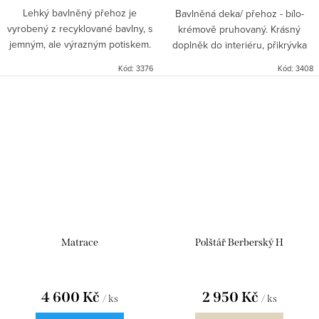
Lehký bavlněný přehoz je
Bavlněná deka/ přehoz - bílo-
vyrobený z recyklované bavlny, s
krémově pruhovaný. Krásný
jemným, ale výrazným potiskem.
doplněk do interiéru, přikrývka
Pléd se hodí do interiéru s
při letních horkých nocích nebo
Kód:
3376
Kód:
3408
přírodními doplňky, jako doplněk
jako deka na terasu zahřátí.
na terasu při chladných...
Matrace
Polštář Berberský H
4 600 Kč
2 950 Kč
/ ks
/ ks