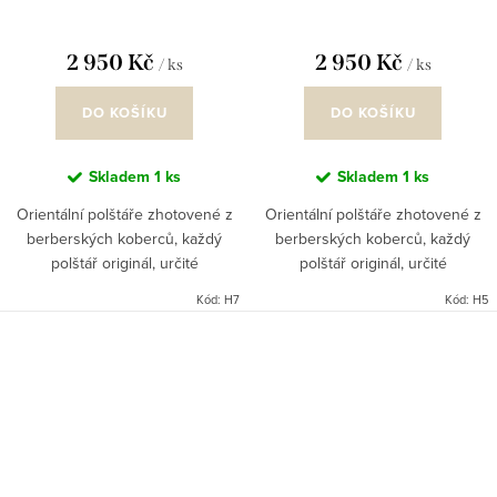
2 950 Kč
2 950 Kč
/ ks
/ ks
DO KOŠÍKU
DO KOŠÍKU
Skladem
1 ks
Skladem
1 ks
Orientální polštáře zhotovené z
Orientální polštáře zhotovené z
berberských koberců, každý
berberských koberců, každý
polštář originál, určité
polštář originál, určité
nepravidelnosti nejsou vadou
nepravidelnosti nejsou vadou
Kód:
H7
Kód:
H5
výrobku, ruční práce. Marocký
výrobku, ruční práce. Marocký
styl se dobře kombinuje jak s...
styl se dobře kombinuje jak s...