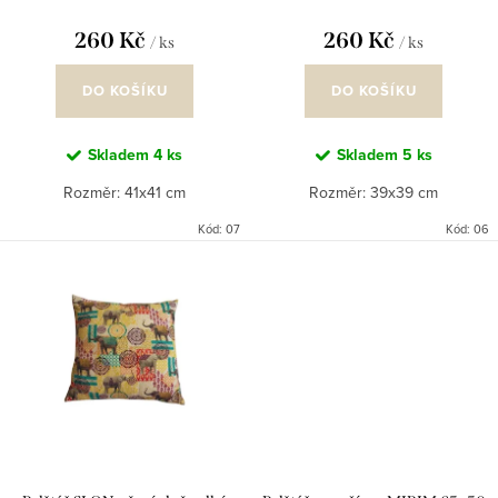
ů
t
260 Kč
260 Kč
/ ks
/ ks
ů
DO KOŠÍKU
DO KOŠÍKU
Skladem
4 ks
Skladem
5 ks
Rozměr: 41x41 cm
Rozměr: 39x39 cm
Kód:
07
Kód:
06