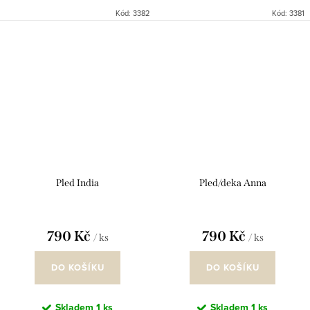
plédu oceníte i jako doplněk
plédu oceníte i jako doplněk
Kód:
3382
Kód:
3381
vašeho interieru. Jistě je i
vašeho interieru. Jistě je i
příjemné, že jsou pledy...
příjemné, že jsou pledy...
Pled India
Pled/deka Anna
790 Kč
790 Kč
/ ks
/ ks
DO KOŠÍKU
DO KOŠÍKU
Skladem
1 ks
Skladem
1 ks