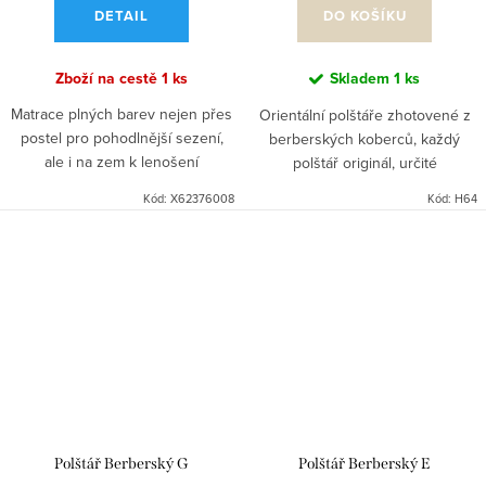
DETAIL
DO KOŠÍKU
Zboží na cestě
1 ks
Skladem
1 ks
Matrace plných barev nejen přes
Orientální polštáře zhotovené z
postel pro pohodlnější sezení,
berberských koberců, každý
ale i na zem k lenošení
polštář originál, určité
nepravidelnosti nejsou vadou
Kód:
X62376008
Kód:
H64
výrobku, ruční práce. Marocký
styl se dobře kombinuje jak s...
Polštář Berberský G
Polštář Berberský E