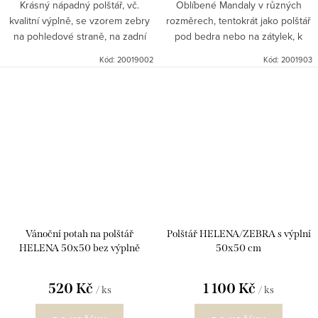
Krásný nápadný polštář, vč.
Oblíbené Mandaly v různých
kvalitní výplně, se vzorem zebry
rozměrech, tentokrát jako polštář
na pohledové straně, na zadní
pod bedra nebo na zátylek, k
straně černá bavlna, nejen na
zavěšení
Kód:
20019002
Kód:
2001903
křeslo, ale vzhledem ke své
velikosti je vhodný jako...
Vánoční potah na polštář
Polštář HELENA/ZEBRA s výplní
HELENA 50x50 bez výplně
50x50 cm
520 Kč
1 100 Kč
/ ks
/ ks