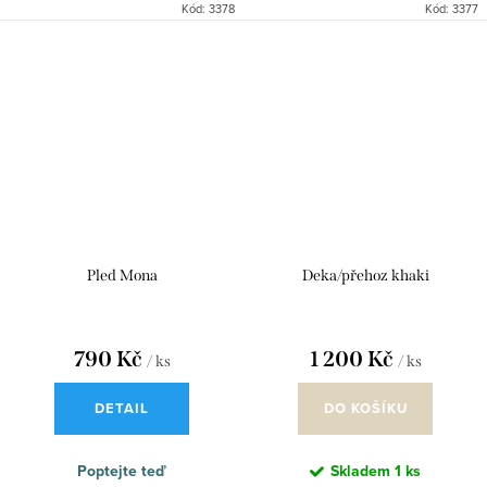
Kód:
3378
Kód:
3377
přírodními doplňky, jako doplněk
přírodními doplňky, jako doplněk
na terasu při chladných...
na terasu při chladných...
Pled Mona
Deka/přehoz khaki
790 Kč
1 200 Kč
/ ks
/ ks
DETAIL
DO KOŠÍKU
Poptejte teď
Skladem
1 ks