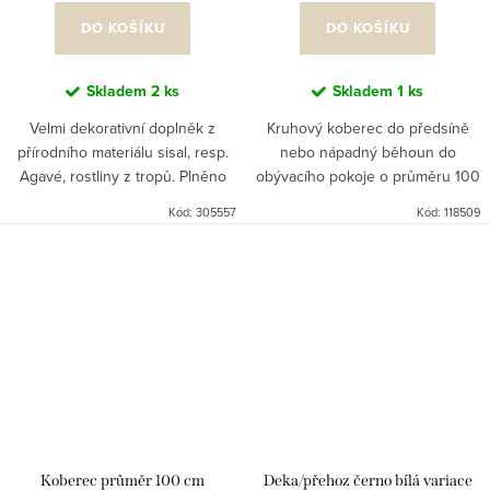
DO KOŠÍKU
DO KOŠÍKU
Skladem
2 ks
Skladem
1 ks
Velmi dekorativní doplněk z
Kruhový koberec do předsíně
přírodního materiálu sisal, resp.
nebo nápadný běhoun do
Agavé, rostliny z tropů. Plněno
obývacího pokoje o průměru 100
tak akorát..nebarveno, pohodlné
cm. Přírodní materiály vždy
Kód:
305557
Kód:
118509
posezení trochu jinak.
obohatí interier, tento produkt
můžete použít i na terasu nebo...
Koberec průměr 100 cm
Deka/přehoz černo bílá variace