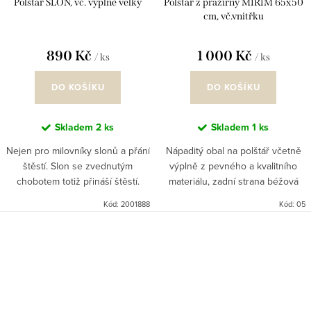
Polštář SLON, vč. výplně velký
Polštář z pražírny MIRIM 65x50
cm, vč.vnitřku
890 Kč
1 000 Kč
/ ks
/ ks
DO KOŠÍKU
DO KOŠÍKU
Skladem
2 ks
Skladem
1 ks
Nejen pro milovníky slonů a přání
Nápaditý obal na polštář včetně
štěstí. Slon se zvednutým
výplně z pevného a kvalitního
chobotem totiž přináší štěstí.
materiálu, zadní strana béžová
Možná zvolíte tento polštář jako
pytlovina, pevný zip. Námětem na
Kód:
2001888
Kód:
05
dárek, možná vám přinese
kolekci polštářů byla láska ke
pohodlí v některém křesle od...
kávě a vše s tím...