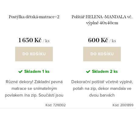
Postýlka dětská-matrace+2
Polštář HELENA -MANDALA vč.
výplně 40x40cm
1 650 Kč
600 Kč
/ ks
/ ks
DO KOŠÍKU
DO KOŠÍKU
Skladem
1 ks
Skladem
2 ks
Různé dekory! Základní pevná
Dekorační polštář včetně výplně,
matrace se snímatelným
potah na zip, dekor mandala ve
povlakem /na zip. Součástí jsou
dvou barvách
dva kusy (srdíčka) dekorativních
Kód:
7218302
Kód:
2001899
polštářků s dětským motivem.