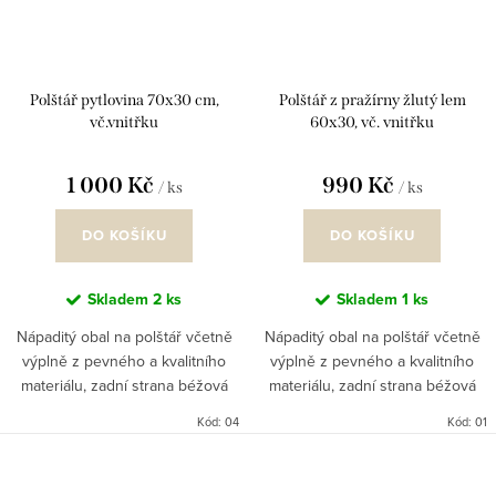
Polštář pytlovina 70x30 cm,
Polštář z pražírny žlutý lem
vč.vnitřku
60x30, vč. vnitřku
1 000 Kč
990 Kč
/ ks
/ ks
DO KOŠÍKU
DO KOŠÍKU
Skladem
2 ks
Skladem
1 ks
Nápaditý obal na polštář včetně
Nápaditý obal na polštář včetně
výplně z pevného a kvalitního
výplně z pevného a kvalitního
materiálu, zadní strana béžová
materiálu, zadní strana béžová
pytlovina, pevný zip. Námětem na
pytlovina, pevný zip. Námětem na
Kód:
04
Kód:
01
kolekci polštářů byla láska ke
kolekci polštářů byla láska ke
kávě a vše s tím...
kávě a vše s tím...