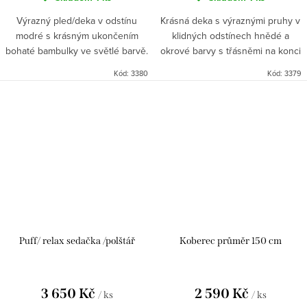
Výrazný pled/deka v odstínu
Krásná deka s výraznými pruhy v
modré s krásným ukončením
klidných odstínech hnědé a
bohaté bambulky ve světlé barvě.
okrové barvy s třásněmi na konci
Styl Indie. Nejen pro chladnější
nejen zahřeje, ale zkrášlí
Kód:
3380
Kód:
3379
večery, ale i jako doplněk
aranžma vaší terasy nebo
atmosfery vašeho interieru
relaxačního místa
Puff/ relax sedačka /polštář
Koberec průměr 150 cm
3 650 Kč
2 590 Kč
/ ks
/ ks