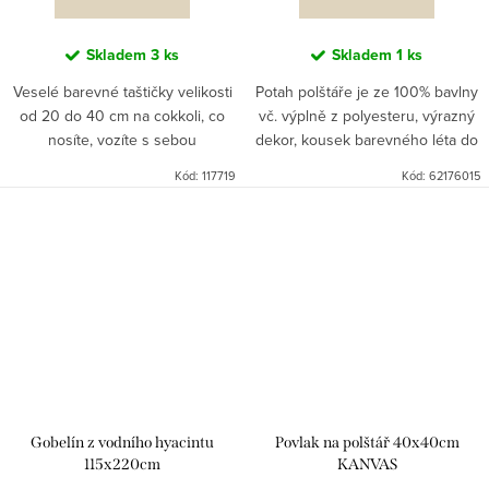
Skladem
3 ks
Skladem
1 ks
Veselé barevné taštičky velikosti
Potah polštáře je ze 100% bavlny
od 20 do 40 cm na cokkoli, co
vč. výplně z polyesteru, výrazný
nosíte, vozíte s sebou
dekor, kousek barevného léta do
vašeho interieru.
Kód:
117719
Kód:
62176015
Gobelín z vodního hyacintu
Povlak na polštář 40x40cm
115x220cm
KANVAS