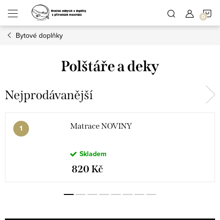
Přejít
N
na
obsah
Bytové doplňky
K
Polštáře a deky
Nejprodávanější
Matrace NOVINY
Skladem
820 Kč