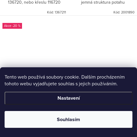
136720, nebo křeslu 116720
jemná struktura potahu
Kód:
1367211
Kód:
2001890
-20 %
Tento web používá soubory cookie. Dalším procházením
tohoto webu vyjadřujete souhlas s jejich používáním.
Deka sweet 170x130cm
Deka/pled růžový 136x170cm
Nastavení
5 000 Kč
4 000 Kč
1 500 Kč
/ ks
/ ks
Souhlasím
DO KOŠÍKU
DO KOŠÍKU