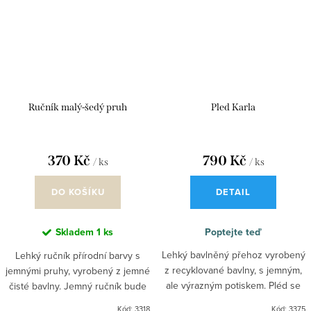
Ručník malý-šedý pruh
Pled Karla
370 Kč
790 Kč
/ ks
/ ks
DO KOŠÍKU
DETAIL
Skladem
1 ks
Poptejte teď
Lehký bavlněný přehoz vyrobený
Lehký ručník přírodní barvy s
z recyklované bavlny, s jemným,
jemnými pruhy, vyrobený z jemné
ale výrazným potiskem. Pléd se
čisté bavlny. Jemný ručník bude
hodí do interiéru s přírodními
designovým pomocníkem v
Kód:
3318
Kód:
3375