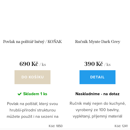
Povlak na polštář lněný / KOŇAK
Ručník Mynte Dark Grey
690 Kč
390 Kč
/ ks
/ ks
DO KOŠÍKU
DETAIL
Skladem
1 ks
Naskladníme - na dotaz
Ručník malý nejen do kuchyně,
Povlak na polštář, který svou
vyrobený ze 100 bavlny,
hrubší-přírodní strukturou
vyplétaný, příjemný materiál
můžete použít i na sezení na
zemi nebo spolu s jinými barvami
Kód:
1850
Kód:
1241
poházet na venkovní velké sofa