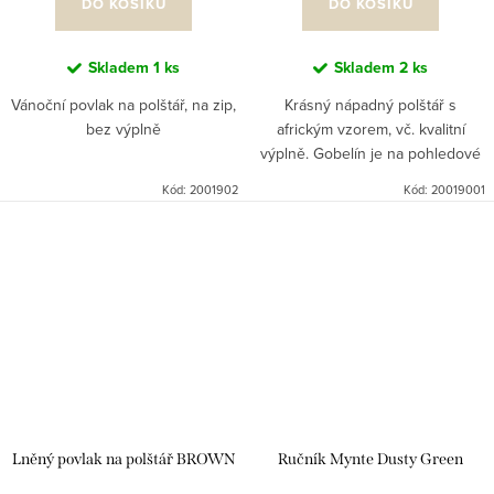
DO KOŠÍKU
DO KOŠÍKU
Skladem
1 ks
Skladem
2 ks
Vánoční povlak na polštář, na zip,
Krásný nápadný polštář s
bez výplně
africkým vzorem, vč. kvalitní
výplně. Gobelín je na pohledové
straně, černá bavlna na zadní
Kód:
2001902
Kód:
20019001
straně.
Lněný povlak na polštář BROWN
Ručník Mynte Dusty Green