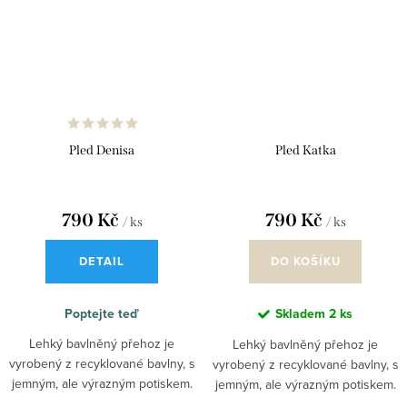
Pled Denisa
Pled Katka
790 Kč
790 Kč
/ ks
/ ks
DETAIL
DO KOŠÍKU
Poptejte teď
Skladem
2 ks
Lehký bavlněný přehoz je
Lehký bavlněný přehoz je
vyrobený z recyklované bavlny, s
vyrobený z recyklované bavlny, s
jemným, ale výrazným potiskem.
jemným, ale výrazným potiskem.
Pléd se hodí do interiéru s
Pléd se hodí do interiéru s