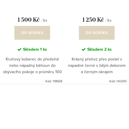
1 500 Kč
1 250 Kč
/ ks
/ ks
DO KOŠÍKU
DO KOŠÍKU
Skladem
1 ks
Skladem
2 ks
Kruhový koberec do předsíně
Krásný přehoz přes postel v
nebo nápadný běhoun do
napadné černé s bílým dekorem
obývacího pokoje o průměru 100
a černým okrajem
cm. Přírodní materiály vždy
Kód:
118508
Kód:
H0200
obohatí interier, tento produkt
můžete použít i na terasu nebo...