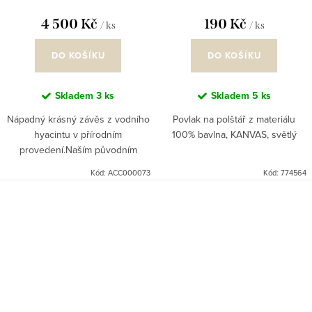
4 500 Kč
190 Kč
/ ks
/ ks
DO KOŠÍKU
DO KOŠÍKU
Skladem
3 ks
Skladem
5 ks
Nápadný krásný závěs z vodního
Povlak na polštář z materiálu
hyacintu v přírodním
100% bavlna, KANVAS, světlý
provedení.Naším původním
záměrem byl gobelín na zeď,
Kód:
ACC000073
Kód:
774564
který podtrhne etno atmosferu,
vhodný je však i jako samotná
dekorace...