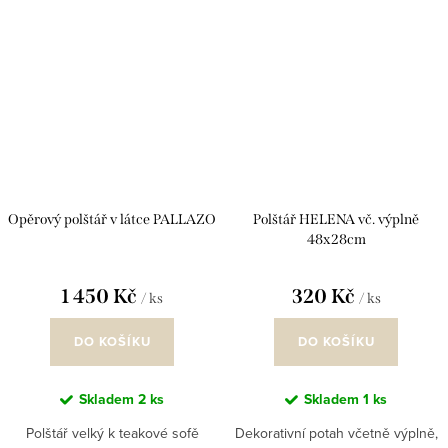
Opěrový polštář v látce PALLAZO
Polštář HELENA vč. výplně
48x28cm
1 450 Kč
320 Kč
/ ks
/ ks
DO KOŠÍKU
DO KOŠÍKU
Skladem
2 ks
Skladem
1 ks
Polštář velký k teakové sofě
Dekorativní potah včetně výplně,