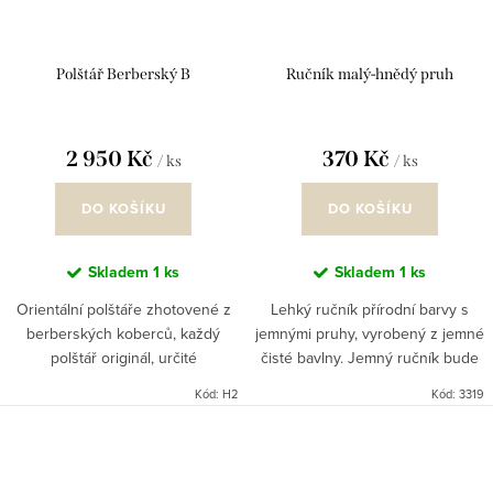
Polštář Berberský B
Ručník malý-hnědý pruh
2 950 Kč
370 Kč
/ ks
/ ks
DO KOŠÍKU
DO KOŠÍKU
Skladem
1 ks
Skladem
1 ks
Orientální polštáře zhotovené z
Lehký ručník přírodní barvy s
berberských koberců, každý
jemnými pruhy, vyrobený z jemné
polštář originál, určité
čisté bavlny. Jemný ručník bude
nepravidelnosti nejsou vadou
designovým pomocníkem v
Kód:
H2
Kód:
3319
výrobku, ruční práce. Marocký
kuchyni, nebo bude váším
styl se dobře kombinuje jak s
specialním ručníkem na obličej v...
etno...