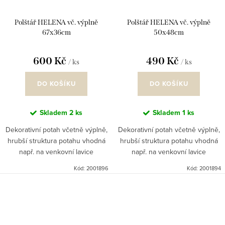
Polštář HELENA vč. výplně
Polštář HELENA vč. výplně
67x36cm
50x48cm
600 Kč
490 Kč
/ ks
/ ks
DO KOŠÍKU
DO KOŠÍKU
Skladem
2 ks
Skladem
1 ks
Dekorativní potah včetně výplně,
Dekorativní potah včetně výplně,
hrubší struktura potahu vhodná
hrubší struktura potahu vhodná
např. na venkovní lavice
např. na venkovní lavice
Kód:
2001896
Kód:
2001894