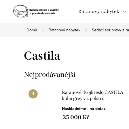
Přejít
na
Ratanový nábytek
obsah
Domů
Ratanový nábytek
Sedací soupravy z r
Castila
Nejprodávanější
Ratanové dvojkřeslo CASTILA
kubu grey vč. polstru
Naskladníme - na dotaz
25 000 Kč