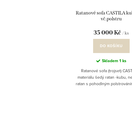
u
o
Ratanové sofa CASTILA ku
vč.polstru
k
d
t
u
35 000 Kč
/ ks
ů
k
DO KOŠÍKU
t
Skladem
1 ks
ů
Ratanové sofa (trojset) CAS
materiálu šedý ratan -kubu, n
ratan s pohodlným polstrováním
Kanvas
O