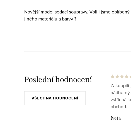
v
Novější model sedací soupravy. Volili jsme oblíbený h
l
jiného materiálu a barvy ?
á
d
a
c
í
p
Poslední hodnocení
r
Zakoupili 
v
nádherný..
VŠECHNA HODNOCENÍ
vstřícná 
k
obchod.
y
Iveta
v
ý