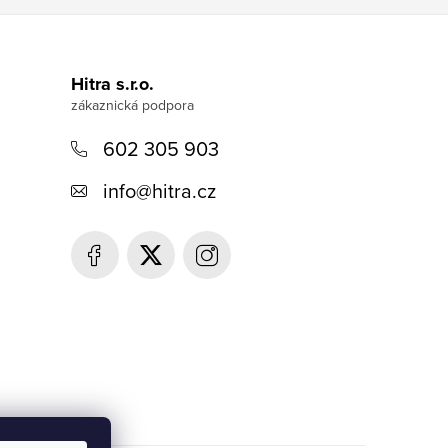
Hitra s.r.o.
602 305 903
info
@
hitra.cz