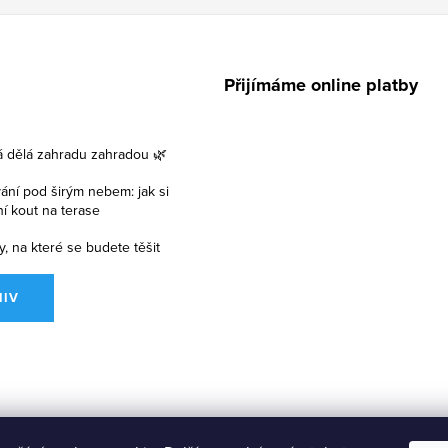
Přijímáme online platby
á dělá zahradu zahradou 🌿
vání pod širým nebem: jak si
lní kout na terase
y, na které se budete těšit
HIV