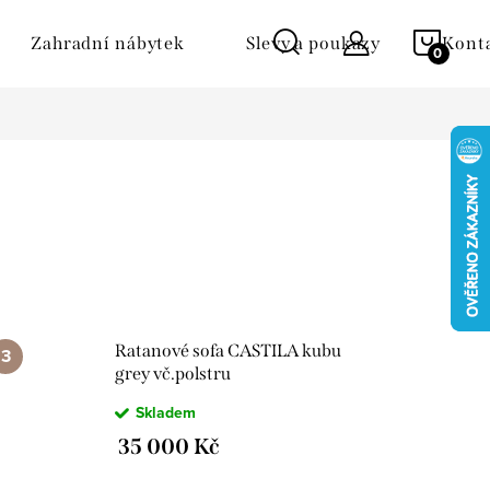
NÁKU
Zahradní nábytek
Slevy a poukazy
Kont
KOŠÍ
Ratanové sofa CASTILA kubu
grey vč.polstru
Skladem
35 000 Kč