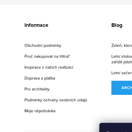
Z
á
Informace
Blog
p
a
Obchodní podmínky
Zeleň, kter
t
Proč nakupovat na Hitra?
Letní stolo
zařídit jíde
í
Inspirace z našich realizací
Letní večer
Doprava a platba
ARC
Pro architekty
Podmínky ochrany osobních údajů
Moje objednávka