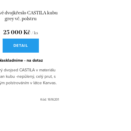
é dvojkřeslo CASTILA kubu
grey vč. polstru
25 000 Kč
/ ks
DETAIL
Naskladníme - na dotaz
ý dvojsed CASTILA v materiálu
an kubu -nepůlený, celý prut, s
m polstrováním v látce Kanvas.
Kód:
1616201