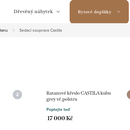
Dřevěný nábytek
Bytové doplňky
atanu
Sedací souprava Castila
Ratanové křeslo CASTILA kubu
grey vč.polstru
Poptejte teď
17 000 Kč