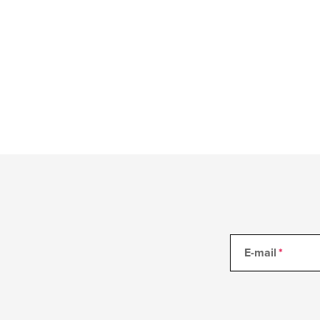
p
i
s
u
E-mail