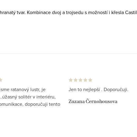
ranatý tvar. Kombinace dvoj a trojsedu s možností i křesla Castil
jsme ratanový lustr, je
Jen to nejlepší . Doporučuji.
.úžasný solitér v interiéru,
Zuzana Černohousova
komunikace, doporučuji tento