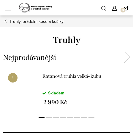
Přejít
N
na
obsah
Truhly, prádelní koše a košíky
K
Truhly
Nejprodávanější
Ratanová truhla velká- kubu
Skladem
2 990 Kč