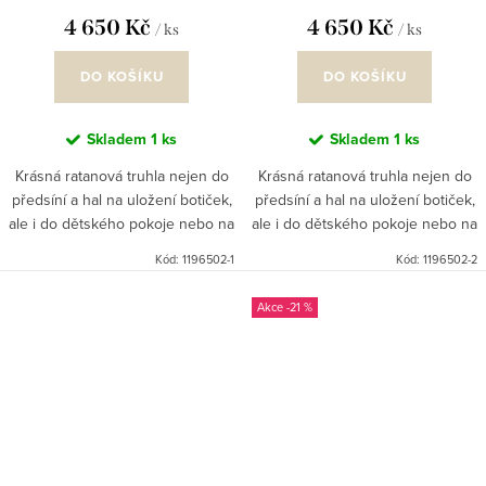
4 650 Kč
4 650 Kč
/ ks
/ ks
DO KOŠÍKU
DO KOŠÍKU
Skladem
1 ks
Skladem
1 ks
Krásná ratanová truhla nejen do
Krásná ratanová truhla nejen do
předsíní a hal na uložení botiček,
předsíní a hal na uložení botiček,
ale i do dětského pokoje nebo na
ale i do dětského pokoje nebo na
chalupu, kde poslouží jako
chalupu, kde poslouží jako
Kód:
1196502-1
Kód:
1196502-2
pohodlná podnožka zejm. těm
pohodlná podnožka zejm. těm
nejmenším, vrchní díl...
nejmenším, vrchní díl...
-21 %