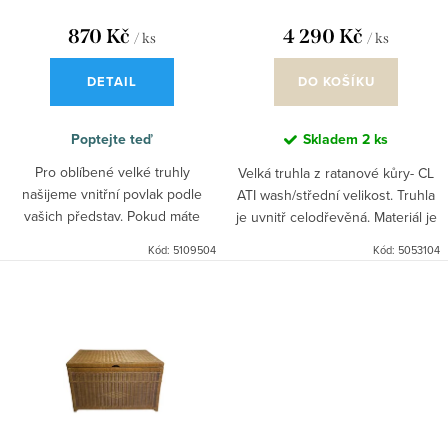
ů
t
870 Kč
4 290 Kč
/ ks
/ ks
ů
DETAIL
DO KOŠÍKU
Poptejte teď
Skladem
2 ks
Pro oblíbené velké truhly
Velká truhla z ratanové kůry- CL
našijeme vnitřní povlak podle
ATI wash/střední velikost. Truhla
vašich představ. Pokud máte
je uvnitř celodřevěná. Materiál je
představu o jiné látce, spojte se s
v přírodní barvě několikrát natírán
Kód:
5109504
Kód:
5053104
námi.
do černé barvy a stírán až dojde
k...