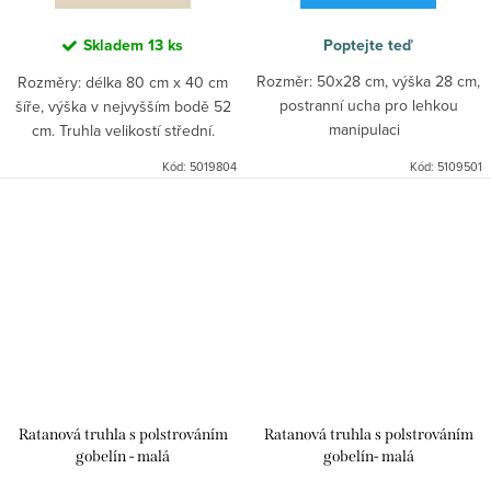
Skladem
13 ks
Poptejte teď
Rozměr: 50x28 cm, výška 28 cm,
Rozměry: délka 80 cm x 40 cm
postranní ucha pro lehkou
šíře, výška v nejvyšším bodě 52
manipulaci
cm. Truhla velikostí střední.
Materiál nepůlený, mořený,
Kód:
5019804
Kód:
5109501
lakovaný.
Ratanová truhla s polstrováním
Ratanová truhla s polstrováním
gobelín - malá
gobelín- malá