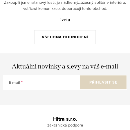
Zakoupili jsme ratanový lustr, je nádherný...úžasný solitér v interiéru,
í
vstřícná komunikace, doporučuji tento obchod.
p
r
Iveta
v
k
VŠECHNA HODNOCENÍ
y
v
ý
p
Aktuální novinky a slevy na váš e-mail
i
s
E-mail
PŘIHLÁSIT SE
u
Z
á
Hitra s.r.o.
p