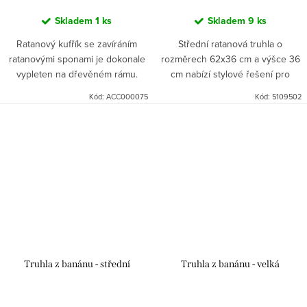
Skladem
1 ks
Skladem
9 ks
Ratanový kufřík se zavíráním
Střední ratanová truhla o
ratanovými sponami je dokonale
rozměrech 62x36 cm a výšce 36
vypleten na dřevěném rámu.
cm nabízí stylové řešení pro
Není lakován, přijme barvu či lak
ukládání hraček, lůžkovin či
Kód:
ACC000075
Kód:
5109502
podle vašich představ. Kufr je
jiných domácích potřeb. Truhla je
milým doplňkem do interieru
ručně vyrobena z pevného,...
Truhla z banánu - střední
Truhla z banánu - velká