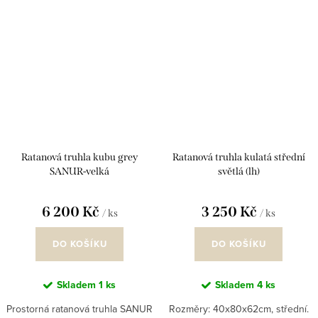
doplňkem našich...
Ratanová truhla kubu grey
Ratanová truhla kulatá střední
SANUR-velká
světlá (lh)
6 200 Kč
3 250 Kč
/ ks
/ ks
DO KOŠÍKU
DO KOŠÍKU
Skladem
1 ks
Skladem
4 ks
Prostorná ratanová truhla SANUR
Rozměry: 40x80x62cm, střední.