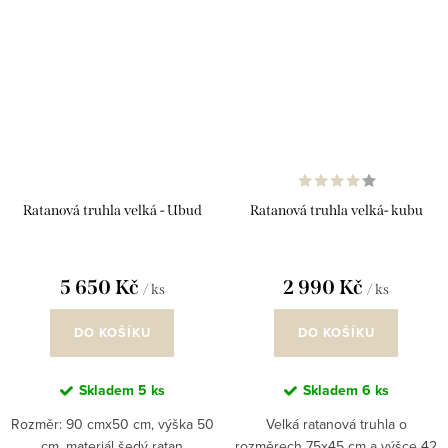
Ratanová truhla velká - Ubud
Ratanová truhla velká- kubu
5 650 Kč
2 990 Kč
/ ks
/ ks
DO KOŠÍKU
DO KOŠÍKU
Skladem
5 ks
Skladem
6 ks
Rozměr: 90 cmx50 cm, výška 50
Velká ratanová truhla o
cm, materiál šedý ratan
rozměrech 75x45 cm a výšce 42