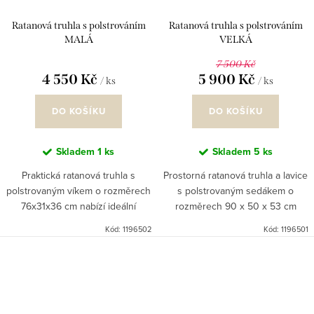
Ratanová truhla s polstrováním
Ratanová truhla s polstrováním
MALÁ
VELKÁ
7 500 Kč
4 550 Kč
5 900 Kč
/ ks
/ ks
DO KOŠÍKU
DO KOŠÍKU
Skladem
1 ks
Skladem
5 ks
Praktická ratanová truhla s
Prostorná ratanová truhla a lavice
polstrovaným víkem o rozměrech
s polstrovaným sedákem o
76x31x36 cm nabízí ideální
rozměrech 90 x 50 x 53 cm
spojení úložného prostoru a
(délka x hloubka x výška) v
Kód:
1196502
Kód:
1196501
pohodlného sedátka či podnožky.
elegantním odstínu Kubu Grey je
Je ručně vypletena ze silných...
ideálním spojením úložného...