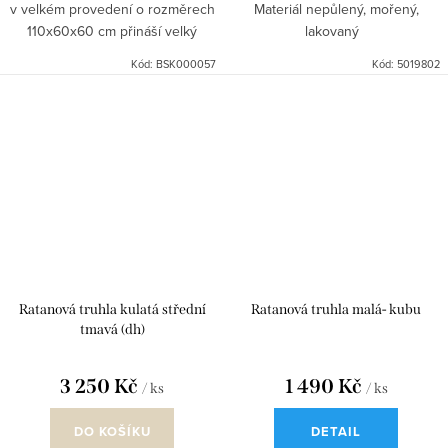
v velkém provedení o rozměrech
Materiál nepůlený, mořený,
110x60x60 cm přináší velký
lakovaný
úložný prostor a osobitý přírodní
Kód:
BSK000057
Kód:
5019802
design. Je vyrobena z plných
prutů přírodního šedého...
Ratanová truhla kulatá střední
Ratanová truhla malá- kubu
tmavá (dh)
3 250 Kč
1 490 Kč
/ ks
/ ks
DO KOŠÍKU
DETAIL