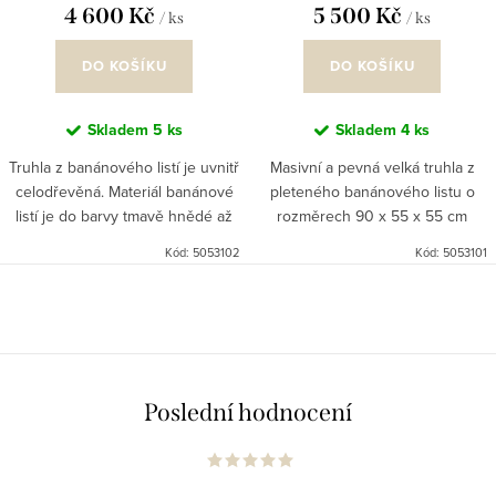
4 600 Kč
5 500 Kč
/ ks
/ ks
DO KOŠÍKU
DO KOŠÍKU
Skladem
5 ks
Skladem
4 ks
Truhla z banánového listí je uvnitř
Masivní a pevná velká truhla z
celodřevěná. Materiál banánové
pleteného banánového listu o
listí je do barvy tmavě hnědé až
rozměrech 90 x 55 x 55 cm
zlatavé. Truhla je pevná a stabilní,
spolehlivě poslouží jako
Kód:
5053102
Kód:
5053101
využití najde jistě jako úložný
velkokapacitní úložný prostor i
prostor,...
funkční lavice k sezení. Je...
O
v
l
á
Poslední hodnocení
d
a
c