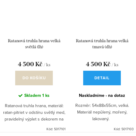
Ratanová truhla hrana velká
Ratanová truhla hrana velká
světlá (lh)
tmavá (dh)
4 500 Kč
4 500 Kč
/ ks
/ ks
DO KOŠÍKU
DETAIL
Skladem
1 ks
Naskladníme - na dotaz
Rozměr: 54x88x55cm, velká.
Ratanová truhla hrana, materiál:
Materiál nepůlený, mořený,
ratan-pitriet v odstínu světlý med,
lakovaný.
pravidelný výplet s dekorem na
pohledové straně. Truhly jsou
Kód:
5017101
Kód:
5017103
velmi oblíbeným a praktickým