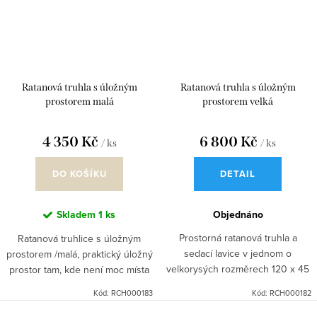
Ratanová truhla s úložným
Ratanová truhla s úložným
prostorem malá
prostorem velká
4 350 Kč
6 800 Kč
/ ks
/ ks
DO KOŠÍKU
DETAIL
Skladem
1 ks
Objednáno
Prostorná ratanová truhla a
Ratanová truhlice s úložným
sedací lavice v jednom o
prostorem /malá, praktický úložný
velkorysých rozměrech 120 x 45
prostor tam, kde není moc místa
x 50 cm (délka x hloubka x výška)
a k tomu posezení. Truhla vč.
Kód:
RCH000183
Kód:
RCH000182
nabízí praktický úložný prostor i
polstru v látce kanvas (se zipem).
pohodlné místo k sezení....
Doplněk nejen do...