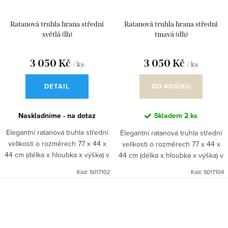
Ratanová truhla hrana střední
Ratanová truhla hrana střední
světlá (lh)
tmavá (dh)
3 050 Kč
3 050 Kč
/ ks
/ ks
DETAIL
DO KOŠÍKU
Naskladníme - na dotaz
Skladem
2 ks
Elegantní ratanová truhla střední
Elegantní ratanová truhla střední
velikosti o rozměrech 77 x 44 x
velikosti o rozměrech 77 x 44 x
44 cm (délka x hloubka x výška) v
44 cm (délka x hloubka x výška) v
prosvětlujícím odstínu světlý med
hřejivém odstínu tmavý med je
Kód:
5017102
Kód:
5017104
je stylovým řešením úložného
stylovým řešením úložného
prostoru v...
prostoru v...