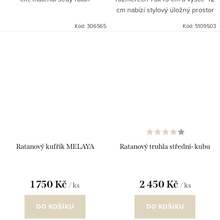
cm nabízí stylový úložný prostor
v rustikálním stylu dávných
Kód:
306565
Kód:
5109503
lodních košů. Je vyrobena z
pevného nepůleného šedého
ratanu...
Ratanový kufřík MELAYA
Ratanový truhla střední- kubu
1 750 Kč
2 450 Kč
/ ks
/ ks
DO KOŠÍKU
DO KOŠÍKU