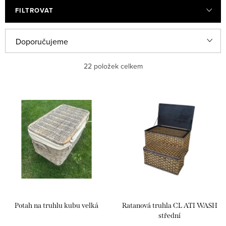
FILTROVAT
V
Ř
Doporučujeme
ý
a
Nejlevnější
22
položek celkem
p
z
i
e
Nejdražší
s
n
Nejprodávanější
p
í
r
p
Abecedně
o
r
d
o
u
d
k
u
Potah na truhlu kubu velká
Ratanová truhla CL ATI WASH
t
k
střední