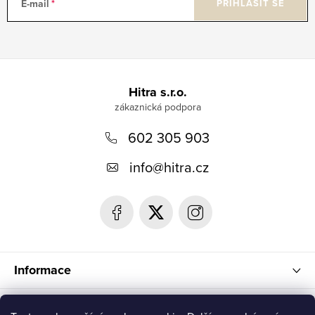
E-mail
PŘIHLÁSIT SE
Z
á
Hitra s.r.o.
p
602 305 903
a
t
info
@
hitra.cz
í
Informace
Blog