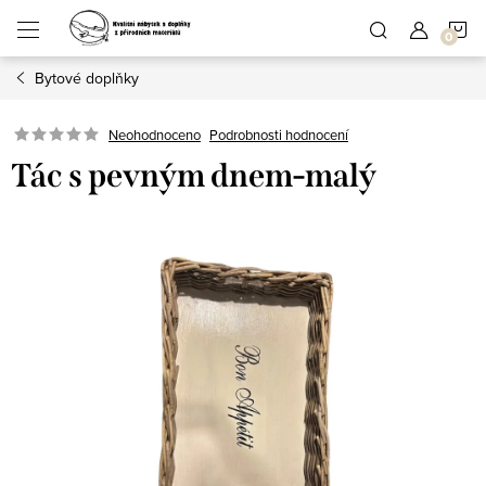
Přejít
N
na
obsah
Bytové doplňky
K
Podrobnosti hodnocení
Neohodnoceno
Tác s pevným dnem-malý