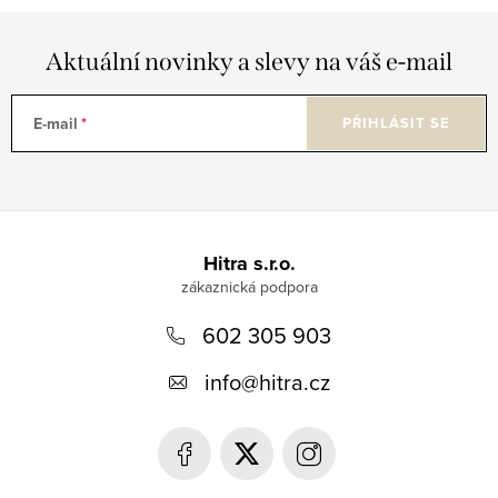
Aktuální novinky a slevy na váš e-mail
E-mail
PŘIHLÁSIT SE
Z
á
Hitra s.r.o.
p
602 305 903
a
t
info
@
hitra.cz
í