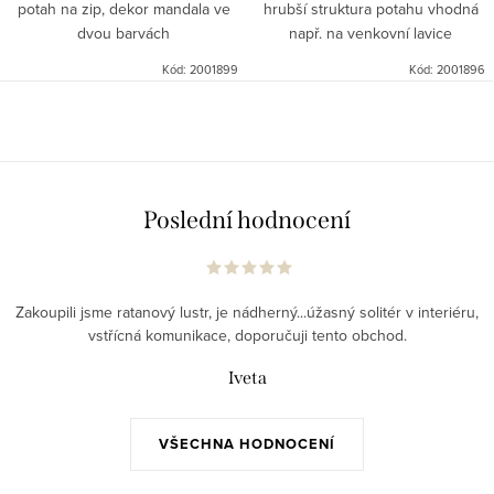
potah na zip, dekor mandala ve
hrubší struktura potahu vhodná
dvou barvách
např. na venkovní lavice
Kód:
2001899
Kód:
2001896
Poslední hodnocení
Zakoupili jsme ratanový lustr, je nádherný...úžasný solitér v interiéru,
vstřícná komunikace, doporučuji tento obchod.
Iveta
VŠECHNA HODNOCENÍ