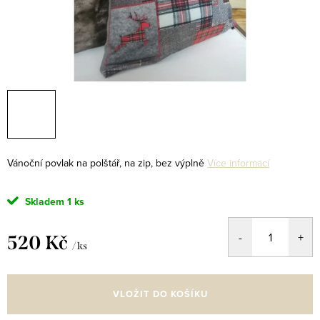
Vánoční povlak na polštář, na zip, bez výplně
Více informací
Skladem
1 ks
520 Kč
/ ks
Měrná
cena:
VLOŽIT DO KOŠÍKU