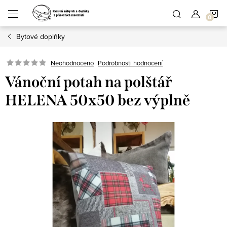
Přejít
N
na
obsah
Bytové doplňky
K
Podrobnosti hodnocení
Neohodnoceno
Vánoční potah na polštář
HELENA 50x50 bez výplně