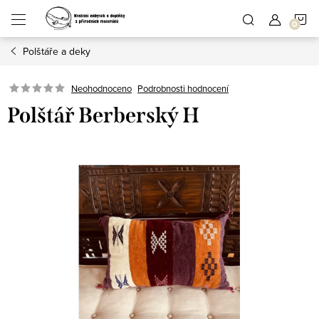
Přejít
N
na
obsah
Polštáře a deky
K
Podrobnosti hodnocení
Neohodnoceno
Polštář Berberský H