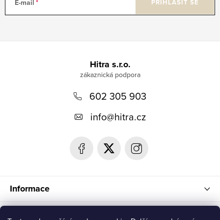
E-mail
PŘIHLÁSIT SE
Z
á
Hitra s.r.o.
p
602 305 903
a
t
info
@
hitra.cz
í
Informace
Blog