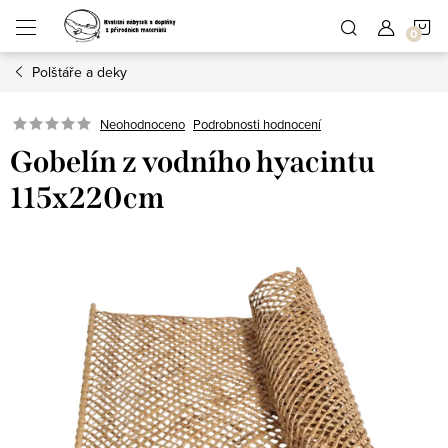
Přejít
N
na
obsah
Polštáře a deky
K
Podrobnosti hodnocení
Neohodnoceno
Gobelín z vodního hyacintu
115x220cm