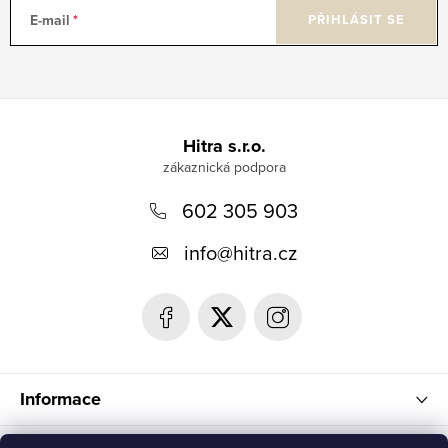
E-mail
PŘIHLÁSIT SE
Z
á
Hitra s.r.o.
p
602 305 903
a
t
info
@
hitra.cz
í
Informace