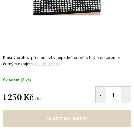
Krásný přehoz přes postel v napadné černé s bílým dekorem a
černým okrajem
Více informací
Skladem
(2 ks)
1 250 Kč
/ ks
Měrná
cena:
VLOŽIT DO KOŠÍKU