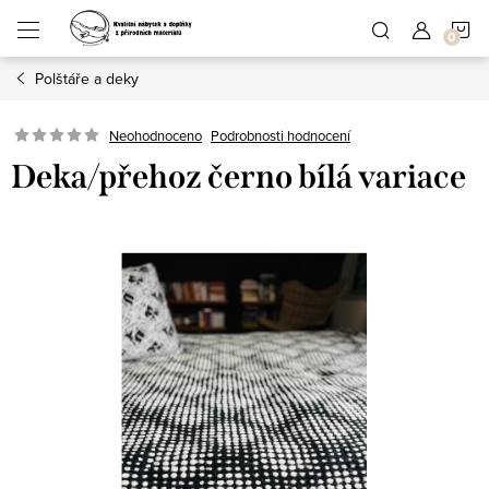
Přejít
N
na
obsah
Polštáře a deky
K
Podrobnosti hodnocení
Neohodnoceno
Deka/přehoz černo bílá variace