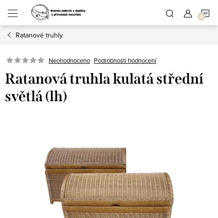
Přejít
N
na
obsah
Ratanové truhly
K
Podrobnosti hodnocení
Neohodnoceno
Ratanová truhla kulatá střední
světlá (lh)