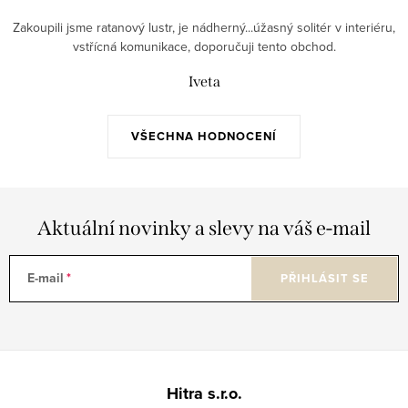
Zakoupili jsme ratanový lustr, je nádherný...úžasný solitér v interiéru,
vstřícná komunikace, doporučuji tento obchod.
Iveta
VŠECHNA HODNOCENÍ
Aktuální novinky a slevy na váš e-mail
E-mail
PŘIHLÁSIT SE
Z
á
Hitra s.r.o.