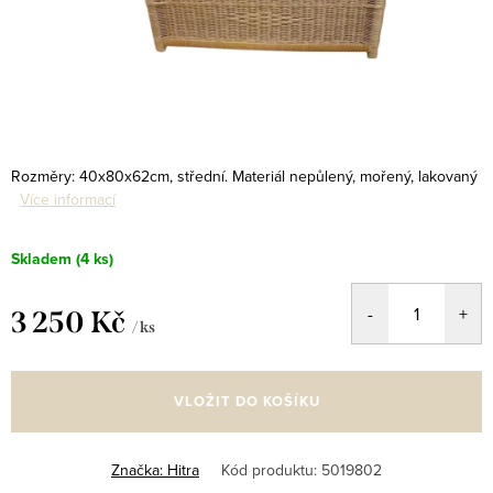
Rozměry: 40x80x62cm, střední. Materiál nepůlený, mořený, lakovaný
Více informací
Skladem
(4 ks)
3 250 Kč
/ ks
Měrná
cena:
VLOŽIT DO KOŠÍKU
Značka:
Hitra
Kód produktu:
5019802