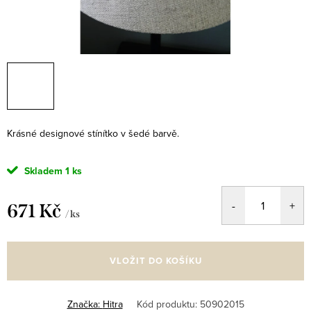
Krásné designové stínítko v šedé barvě.
Skladem
1 ks
671 Kč
/ ks
Měrná
cena:
VLOŽIT DO KOŠÍKU
Značka:
Hitra
Kód produktu:
50902015