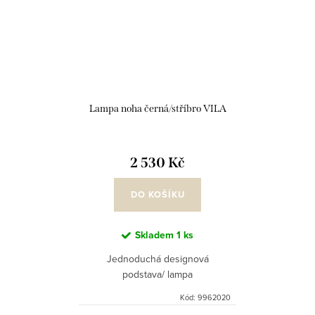
Lampa noha černá/stříbro VILA
2 530 Kč
DO KOŠÍKU
Skladem
1 ks
Jednoduchá designová
podstava/ lampa
Kód:
9962020