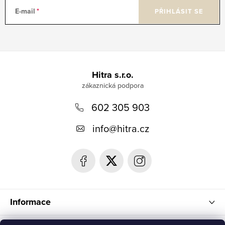
E-mail
PŘIHLÁSIT SE
Z
á
Hitra s.r.o.
p
602 305 903
a
t
info
@
hitra.cz
í
Informace