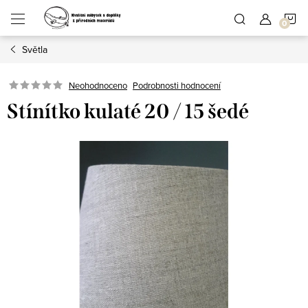
Přejít
N
na
obsah
Světla
K
Podrobnosti hodnocení
Neohodnoceno
Stínítko kulaté 20 / 15 šedé