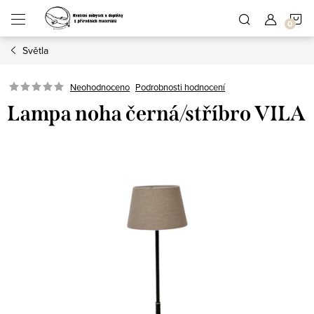
Přejít
N
na
obsah
Světla
K
Podrobnosti hodnocení
Neohodnoceno
Lampa noha černá/stříbro VILA