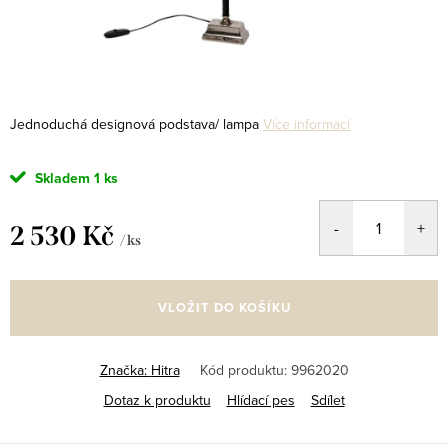
Jednoduchá designová podstava/ lampa
Více informací
Skladem
1 ks
2 530 Kč
/ ks
Měrná
cena:
VLOŽIT DO KOŠÍKU
Značka:
Hitra
Kód produktu:
9962020
Dotaz k produktu
Hlídací pes
Sdílet