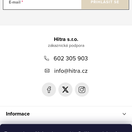
E-mail
PŘIHLÁSIT SE
Z
á
Hitra s.r.o.
p
602 305 903
a
t
info
@
hitra.cz
í
Informace
Blog