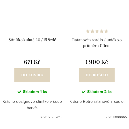
Stínítko kulaté 20 / 15 šedé
Ratanové zrcadlo sluníčko o
průměru 110cm
671 Kč
1 900 Kč
DO KOŠÍKU
DO KOŠÍKU
Skladem
1 ks
Skladem
2 ks
Krásné designové stínítko v šedé
Krásné Retro ratanové zrcadlo.
barvě.
Kód:
50902015
Kód:
H800965