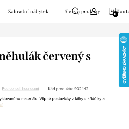
NÁKU
Zahradní nábytek
Slevy a poukazy
Kont
KOŠÍ
něhulák červený s
Kód produktu:
902442
Podrobnosti hodnocení
yklovaného materiálu. Vtipné postavičky z látky s křidélky a
cí