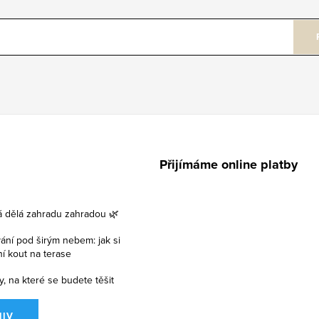
Přijímáme online platby
á dělá zahradu zahradou 🌿
vání pod širým nebem: jak si
lní kout na terase
y, na které se budete těšit
HIV