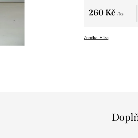
260 Kč
/ ks
Měrná
cena:
Značka:
Hitra
Doplň