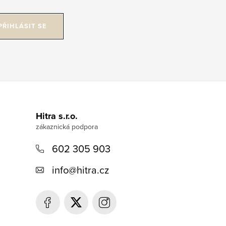
PŘIHLÁSIT SE
Hitra s.r.o.
602 305 903
info
@
hitra.cz