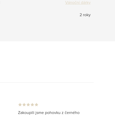
:
Vánoční dárky
2 roky
Zakoupili jsme pohovku z černého