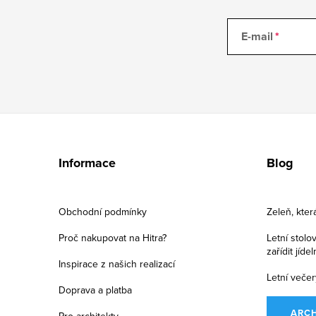
E-mail
Z
á
Informace
Blog
p
a
Obchodní podmínky
Zeleň, kter
t
Proč nakupovat na Hitra?
Letní stolo
zařídit jíde
í
Inspirace z našich realizací
Letní večer
Doprava a platba
ARC
Pro architekty