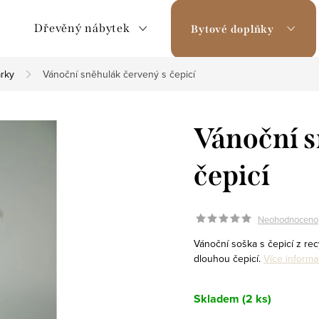
Dřevěný nábytek
Bytové doplňky
rky
Vánoční sněhulák červený s čepicí
Vánoční s
čepicí
Neohodnoceno
Vánoční soška s čepicí z rec
dlouhou čepicí.
Více informa
Skladem
(2 ks)