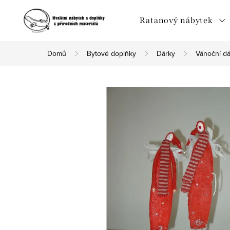
Přejít
na
Ratanový nábytek
obsah
Domů
Bytové doplňky
Dárky
Vánoční dá