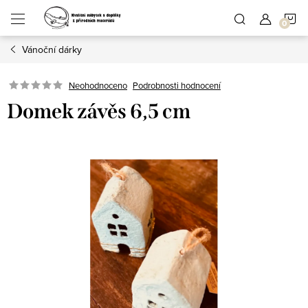
Přejít
N
na
obsah
Vánoční dárky
K
Podrobnosti hodnocení
Neohodnoceno
Domek závěs 6,5 cm