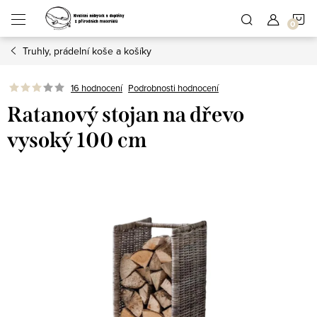
Přejít
N
na
obsah
Truhly, prádelní koše a košíky
K
Podrobnosti hodnocení
16 hodnocení
Ratanový stojan na dřevo
vysoký 100 cm