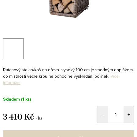
Ratanový stojan/koš na dřevo- vysoký 100 cm je vhodným doplňkem
do místnosti vedle krbu na pohodlné vyskládání polínek.
Více
informací
Skladem
(1 ks)
3 410 Kč
/ ks
Měrná
cena: