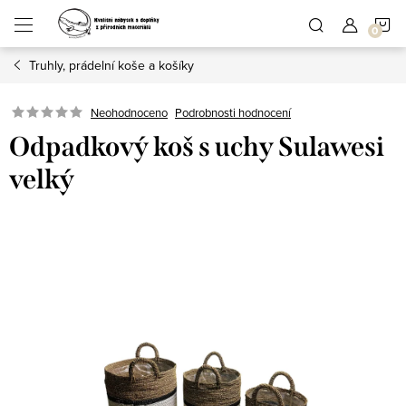
Přejít
N
na
obsah
Truhly, prádelní koše a košíky
K
Podrobnosti hodnocení
Neohodnoceno
Odpadkový koš s uchy Sulawesi
velký