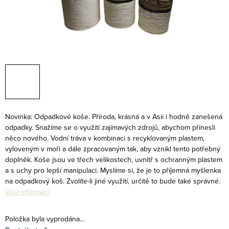
Novinka: Odpadkové koše. Příroda, krásná a v Asii i hodně zanešená
odpadky. Snažíme se o využití zajímavých zdrojů, abychom přinesli
něco nového. Vodní tráva v kombinaci s recyklovaným plastem,
vyloveným v moři a dále zpracovaným tak, aby vznikl tento potřebný
doplněk. Koše jsou ve třech velikostech, uvnitř s ochranným plastem
a s uchy pro lepší manipulaci. Myslíme si, že je to příjemná myšlenka
na odpadkový koš. Zvolíte-li jiné využití, určitě to bude také správné.
Více informací
Položka byla vyprodána…