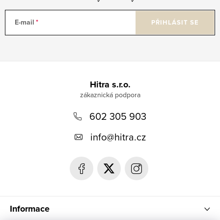
E-mail
PŘIHLÁSIT SE
Z
á
Hitra s.r.o.
p
602 305 903
a
t
info
@
hitra.cz
í
Informace