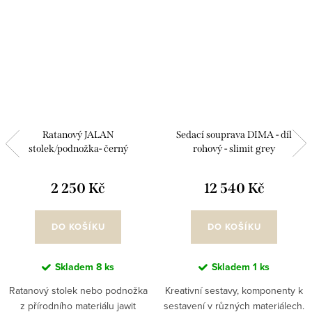
Ratanový JALAN
Sedací souprava DIMA - díl
stolek/podnožka- černý
rohový - slimit grey
2 250 Kč
12 540 Kč
DO KOŠÍKU
DO KOŠÍKU
Skladem
8 ks
Skladem
1 ks
Ratanový stolek nebo podnožka
Kreativní sestavy, komponenty k
z přírodního materiálu jawit
sestavení v různých materiálech.