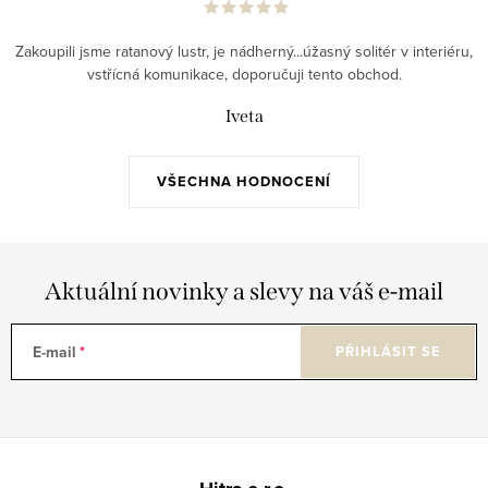
Zakoupili jsme ratanový lustr, je nádherný...úžasný solitér v interiéru,
vstřícná komunikace, doporučuji tento obchod.
Iveta
VŠECHNA HODNOCENÍ
Aktuální novinky a slevy na váš e-mail
E-mail
PŘIHLÁSIT SE
Z