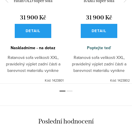
ratan OLD super sofa
BARU super sofa
31 900 Kč
31 900 Kč
DETAIL
DETAIL
Naskladníme - na dotaz
Poptejte teď
Ratanová sofa velikosti XXL,
Ratanová sofa velikosti XXL,
pravidelný výplet zadní části a
pravidelný výplet zadní části a
barevnost materiálu vynikne
barevnost materiálu vynikne
zejména v prostoru.Krásný
zejména v prostoru.Krásný
Kód:
1423801
Kód:
1423802
materiál černý ratan.
materiál banán.
Poslední hodnocení