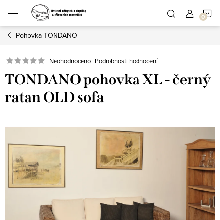
Přejít
N
na
obsah
Pohovka TONDANO
K
Podrobnosti hodnocení
Neohodnoceno
TONDANO pohovka XL - černý
ratan OLD sofa