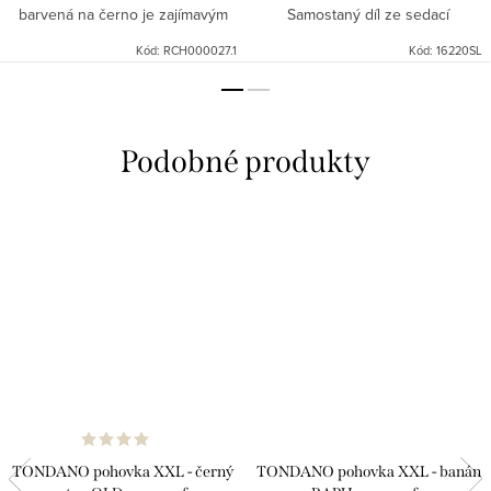
barvená na černo je zajímavým
Samostaný díl ze sedací
doplňkem do interieru a jeho
soupravy DIMA, materiál šedý -
Kód:
RCH000027.1
Kód:
16220SL
použití je jen na vás. Jako
slimit ratan..
podnožka nebo sedátko, které
je...
TONDANO pohovka XXL - černý
TONDANO pohovka XXL - banán