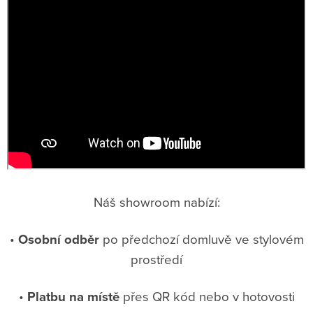
Náš showroom nabízí:
•
Osobní odběr
po předchozí domluvě ve stylovém
prostředí
•
Platbu na místě
přes QR kód nebo v hotovosti