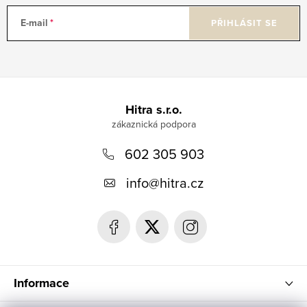
E-mail
PŘIHLÁSIT SE
Z
á
Hitra s.r.o.
p
602 305 903
a
t
info
@
hitra.cz
í
Informace