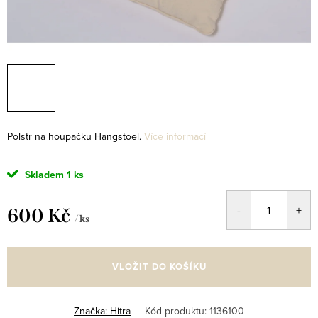
Polstr na houpačku Hangstoel.
Více informací
Skladem
1 ks
600 Kč
/ ks
Měrná
cena:
VLOŽIT DO KOŠÍKU
Značka:
Hitra
Kód produktu:
1136100