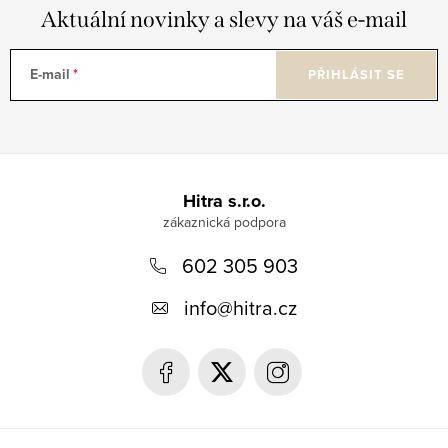
Aktuální novinky a slevy na váš e-mail
E-mail
PŘIHLÁSIT SE
Z
á
Hitra s.r.o.
p
602 305 903
a
t
info
@
hitra.cz
í