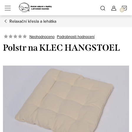
Přejít
N
na
obsah
Relaxační křesla a lehátka
K
Podrobnosti hodnocení
Neohodnoceno
Polstr na KLEC HANGSTOEL