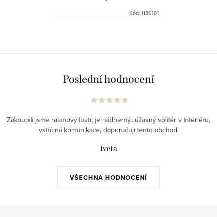
nosností do 120 kg je vyrobena z
Kód:
1136101
poctivého rustikálního šedého
ratanu s ručním vázáním z...
Poslední hodnocení
Zakoupili jsme ratanový lustr, je nádherný...úžasný solitér v interiéru,
vstřícná komunikace, doporučuji tento obchod.
Iveta
VŠECHNA HODNOCENÍ