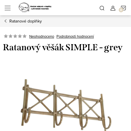
Přejít
N
na
obsah
Ratanové doplňky
K
Podrobnosti hodnocení
Neohodnoceno
Ratanový věšák SIMPLE - grey