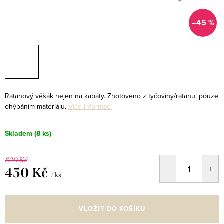
–45 %
Ratanový věšák nejen na kabáty. Zhotoveno z tyčoviny/ratanu, pouze
ohýbáním materiálu.
Více informací
Skladem
(8 ks)
820 Kč
450 Kč
/ ks
Měrná
cena:
VLOŽIT DO KOŠÍKU