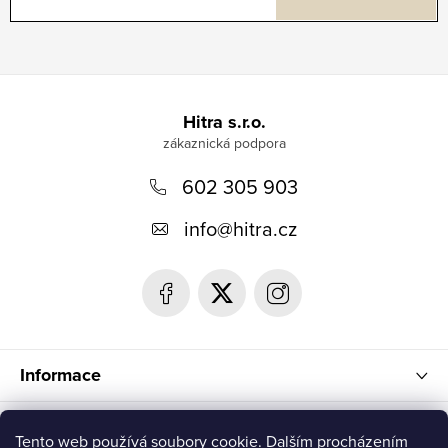
Z
á
Hitra s.r.o.
p
602 305 903
a
t
info
@
hitra.cz
í
Informace
Blog
Tento web používá soubory cookie. Dalším procházením