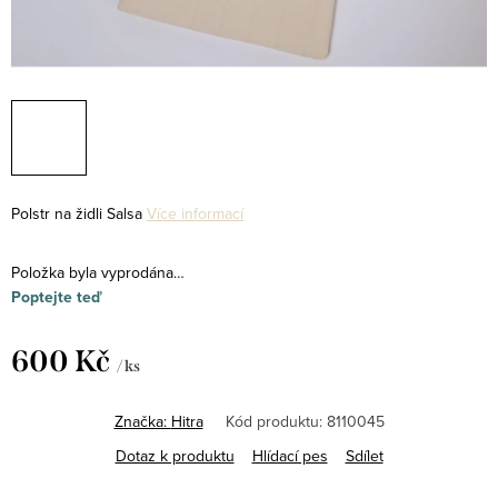
Polstr na židli Salsa
Více informací
Položka byla vyprodána…
Poptejte teď
600 Kč
/ ks
Měrná
cena:
Značka:
Hitra
Kód produktu:
8110045
Dotaz k produktu
Hlídací pes
Sdílet