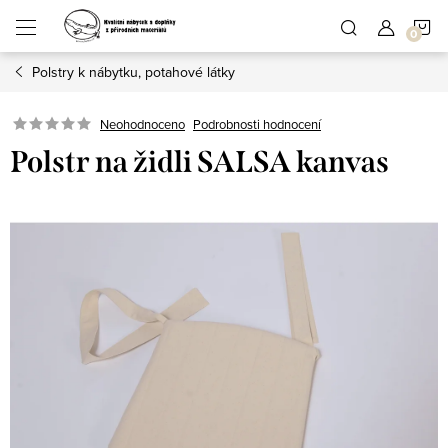
Přejít
N
na
obsah
Polstry k nábytku, potahové látky
K
Podrobnosti hodnocení
Neohodnoceno
Polstr na židli SALSA kanvas