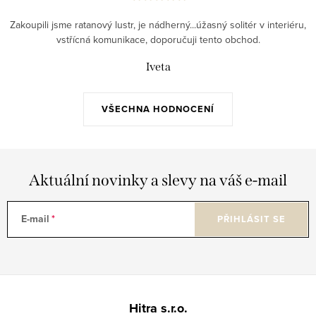
Zakoupili jsme ratanový lustr, je nádherný...úžasný solitér v interiéru,
vstřícná komunikace, doporučuji tento obchod.
Iveta
VŠECHNA HODNOCENÍ
Aktuální novinky a slevy na váš e-mail
E-mail
PŘIHLÁSIT SE
Z
á
Hitra s.r.o.