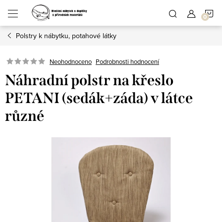
Přejít
N
na
obsah
Polstry k nábytku, potahové látky
K
Podrobnosti hodnocení
Neohodnoceno
Náhradní polstr na křeslo
PETANI (sedák+záda) v látce
různé