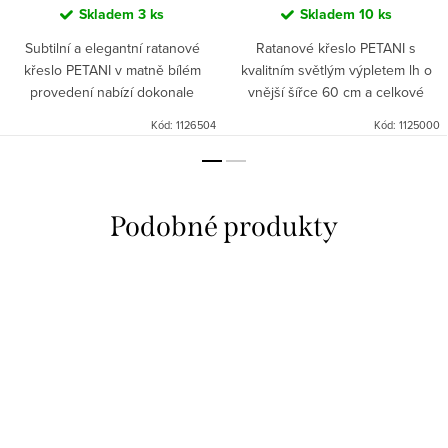
Skladem
3 ks
Skladem
10 ks
Subtilní a elegantní ratanové
Ratanové křeslo PETANI s
křeslo PETANI v matně bílém
kvalitním světlým výpletem lh o
provedení nabízí dokonale
vnější šířce 60 cm a celkové
vyváženou kombinaci stability,
výšce 85 cm nabízí tradiční
Kód:
1126504
Kód:
1125000
lehkosti a pohodlí. S výškou sedu
design, vysokou stabilitu a
45 cm od země a sedací...
prostorovou nenáročnost. Křeslo
v...