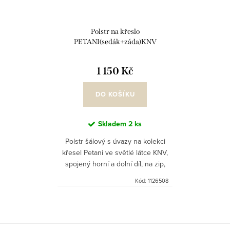
Polstr na křeslo
PETANI(sedák+záda)KNV
1 150 Kč
DO KOŠÍKU
Skladem
2 ks
Polstr šálový s úvazy na kolekci
křesel Petani ve světlé látce KNV,
spojený horní a dolní díl, na zip,
vč. výplně, kterou jsme obohatili
Kód:
1126508
podle požadavků zákazníků pro
pohodlný sed.