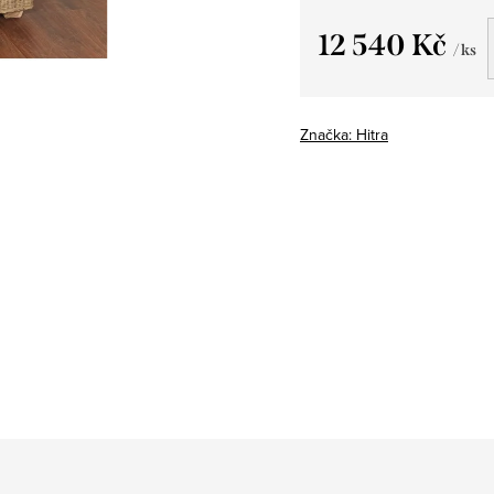
12 540 Kč
/ ks
Měrná
cena:
Značka:
Hitra