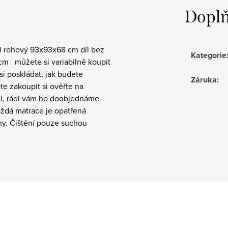
Doplň
l rohový 93x93x68 cm díl bez
Kategorie
m můžete si variabilně koupit
i poskládat, jak budete
Záruka
:
te zakoupit si ověřte na
ěl, rádi vám ho doobjednáme
aždá matrace je opatřená
ny. Čištění pouze suchou