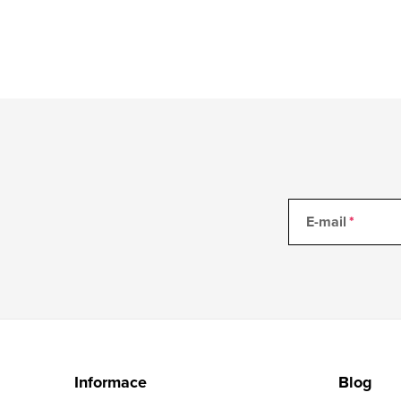
E-mail
Z
á
Informace
Blog