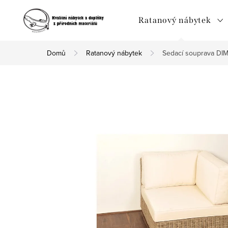
Přejít
na
Ratanový nábytek
obsah
Domů
Ratanový nábytek
Sedací souprava DIM