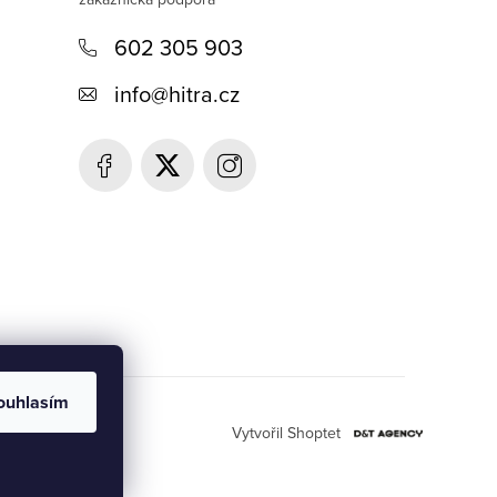
602 305 903
info
@
hitra.cz
ouhlasím
Vytvořil Shoptet