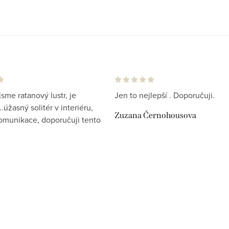
jsme ratanový lustr, je
Jen to nejlepší . Doporučuji.
.úžasný solitér v interiéru,
Zuzana Černohousova
komunikace, doporučuji tento