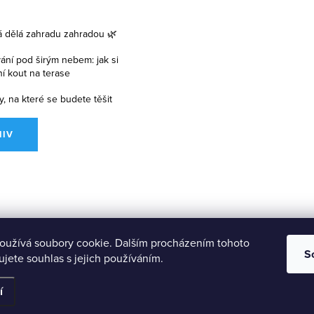
á dělá zahradu zahradou 🌿
vání pod širým nebem: jak si
lní kout na terase
y, na které se budete těšit
HIV
oužívá soubory cookie. Dalším procházením tohoto
S
jete souhlas s jejich používáním.
í