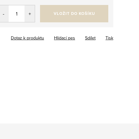
VLOŽIT DO KOŠÍKU
Dotaz k produktu
Hlídací pes
Sdílet
Tisk