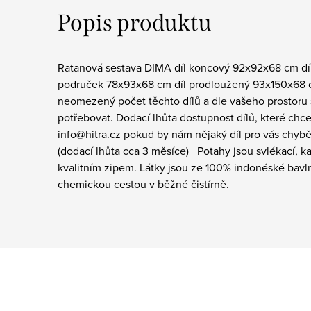
Popis produktu
Ratanová sestava DIMA díl koncový 92x92x68 cm dí
područek 78x93x68 cm díl prodloužený 93x150x68 c
neomezený počet těchto dílů a dle vašeho prostoru s
potřebovat. Dodací lhůta dostupnost dílů, které chce
info@hitra.cz pokud by nám nějaký díl pro vás chyb
(dodací lhůta cca 3 měsíce) Potahy jsou svlékací, k
kvalitním zipem. Látky jsou ze 100% indonéské bavl
chemickou cestou v běžné čistírně.