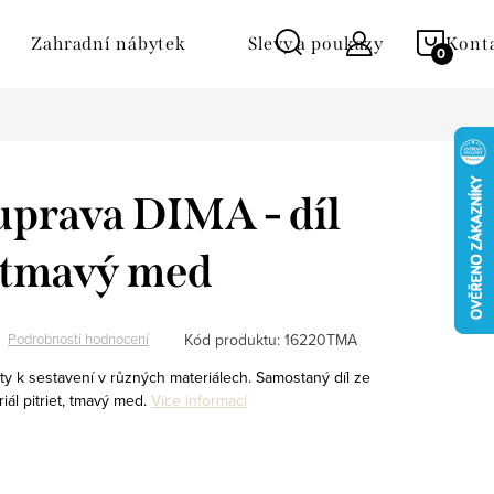
NÁKU
Zahradní nábytek
Slevy a poukazy
Kont
KOŠÍ
uprava DIMA - díl
 tmavý med
Kód produktu:
16220TMA
Podrobnosti hodnocení
ty k sestavení v různých materiálech. Samostaný díl ze
ál pitriet, tmavý med.
Více informací