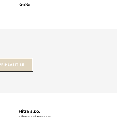
BroNa
PŘIHLÁSIT SE
Hitra s.r.o.