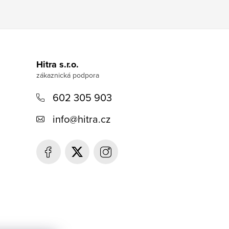
Hitra s.r.o.
602 305 903
info
@
hitra.cz