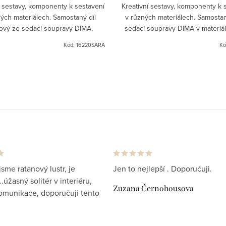
í sestavy, komponenty k sestavení
Kreativní sestavy, komponenty k 
ých materiálech. Samostaný díl
v různých materiálech. Samostan
ový ze sedací soupravy DIMA,
sedací soupravy DIMA v materiá
materiál černý ratan.
ratan- sarang.
Kód:
16220SARA
Kó
jsme ratanový lustr, je
Jen to nejlepší . Doporučuji.
.úžasný solitér v interiéru,
Zuzana Černohousova
komunikace, doporučuji tento