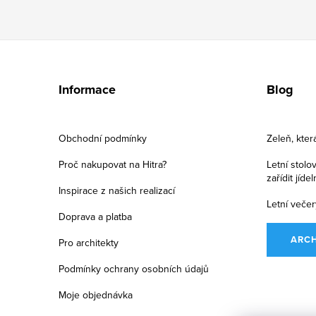
Z
á
Informace
Blog
p
a
Obchodní podmínky
Zeleň, kter
t
Proč nakupovat na Hitra?
Letní stolo
zařídit jíde
í
Inspirace z našich realizací
Letní večer
Doprava a platba
ARC
Pro architekty
Podmínky ochrany osobních údajů
Moje objednávka