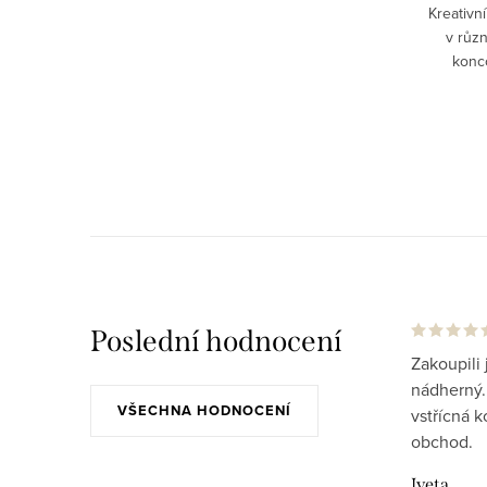
Kreativn
v různ
konc
Poslední hodnocení
Zakoupili 
nádherný..
VŠECHNA HODNOCENÍ
vstřícná 
obchod.
Iveta