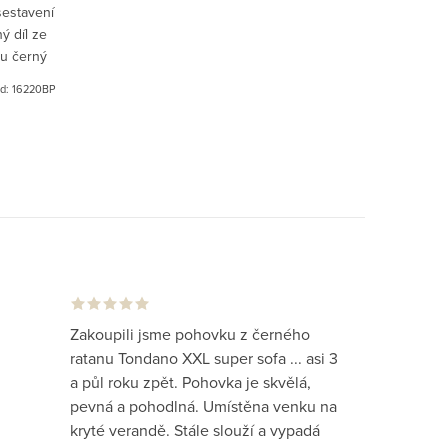
sestavení
ý díl ze
lu černý
d:
16220BP
Zakoupili jsme pohovku z černého
ratanu Tondano XXL super sofa ... asi 3
a půl roku zpět. Pohovka je skvělá,
pevná a pohodlná. Umístěna venku na
kryté verandě. Stále slouží a vypadá