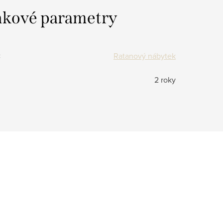
kové parametry
:
Ratanový nábytek
2 roky