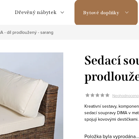
Dřevěný nábytek
Bytové doplňky
 - díl prodloužený - sarang
Sedací so
prodlouže
Neohodnoceno
Kreativní sestavy, komponen
sedací soupravy DIMA v mater
spojují kovovými destičkami
Položka byla vyprodána…