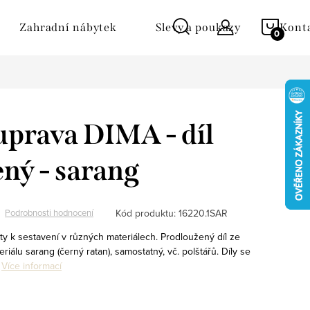
NÁKU
Zahradní nábytek
Slevy a poukazy
Kont
KOŠÍ
uprava DIMA - díl
ný - sarang
Kód produktu:
16220.1SAR
Podrobnosti hodnocení
ty k sestavení v různých materiálech. Prodloužený díl ze
iálu sarang (černý ratan), samostatný, vč. polštářů. Díly se
.
Více informací