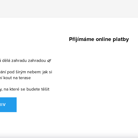
Přijímáme online platby
á dělá zahradu zahradou 🌿
vání pod širým nebem: jak si
lní kout na terase
y, na které se budete těšit
HIV