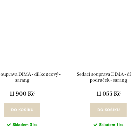
souprava DIMA - díl koncový -
Sedací souprava DIMA - dí
sarang
područek - sarang
11 900 Kč
11 055 Kč
DO KOŠÍKU
DO KOŠÍKU
Skladem
3 ks
Skladem
1 ks