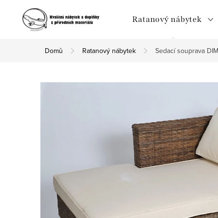
Přejít
na
Ratanový nábytek
obsah
Domů
Ratanový nábytek
Sedací souprava DIMA