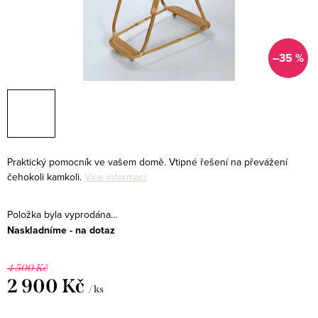
–35 %
Praktický pomocník ve vašem domě. Vtipné řešení na převážení
čehokoli kamkoli.
Více informací
Položka byla vyprodána…
Naskladníme - na dotaz
4 500 Kč
2 900 Kč
/ ks
Měrná