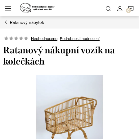
Přejít
N
na
obsah
Ratanový nábytek
K
Podrobnosti hodnocení
Neohodnoceno
Ratanový nákupní vozík na
kolečkách