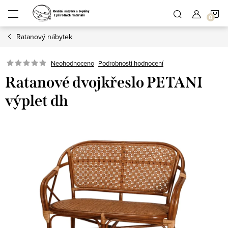
Přejít
N
na
obsah
Ratanový nábytek
K
Podrobnosti hodnocení
Neohodnoceno
Ratanové dvojkřeslo PETANI
výplet dh