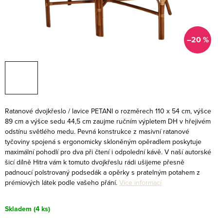
–20 %
Ratanové dvojkřeslo / lavice PETANI o rozměrech 110 x 54 cm, výšce
89 cm a výšce sedu 44,5 cm zaujme ručním výpletem DH v hřejivém
odstínu světlého medu. Pevná konstrukce z masivní ratanové
tyčoviny spojená s ergonomicky skloněným opěradlem poskytuje
maximální pohodlí pro dva při čtení i odpolední kávě. V naší autorské
šicí dílně Hitra vám k tomuto dvojkřeslu rádi ušijeme přesně
padnoucí polstrovaný podsedák a opěrky s pratelným potahem z
prémiových látek podle vašeho přání.
Více informací
Skladem
(4 ks)