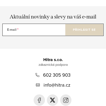
Aktuální novinky a slevy na váš e-mail
E-mail
PŘIHLÁSIT SE
Z
á
Hitra s.r.o.
p
602 305 903
a
t
info
@
hitra.cz
í