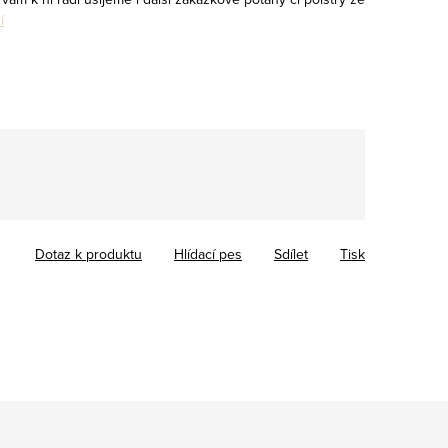
í
Dotaz k produktu
Hlídací pes
Sdílet
Tisk