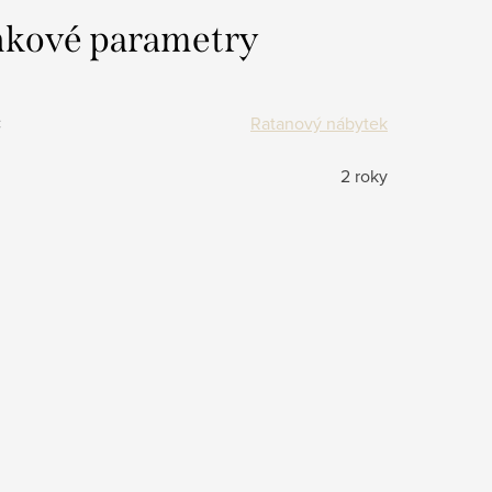
kové parametry
:
Ratanový nábytek
2 roky