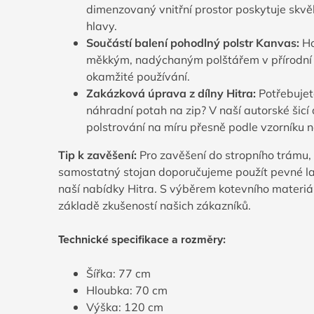
dimenzovaný vnitřní prostor poskytuje skvě
hlavy.
Součástí balení pohodlný polstr Kanvas:
Ho
měkkým, nadýchaným polštářem v přírodní 
okamžité používání.
Zakázková úprava z dílny Hitra:
Potřebujet
náhradní potah na zip? V naší autorské šicí
polstrování na míru přesně podle vzorníku n
Tip k zavěšení:
Pro zavěšení do stropního trámu,
samostatný stojan doporučujeme použít pevné la
naší nabídky Hitra. S výběrem kotevního materi
základě zkušeností našich zákazníků.
Technické specifikace a rozměry:
Šířka: 77 cm
Hloubka: 70 cm
Výška: 120 cm