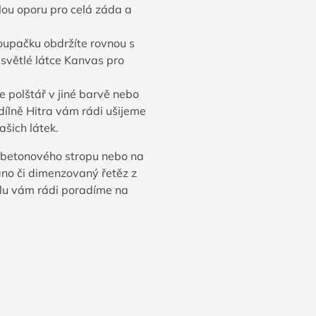
lou oporu pro celá záda a
upačku obdržíte rovnou s
světlé látce Kanvas pro
e polštář v jiné barvě nebo
 dílně Hitra vám rádi ušijeme
ašich látek.
 betonového stropu nebo na
no či dimenzovaný řetěz z
álu vám rádi poradíme na