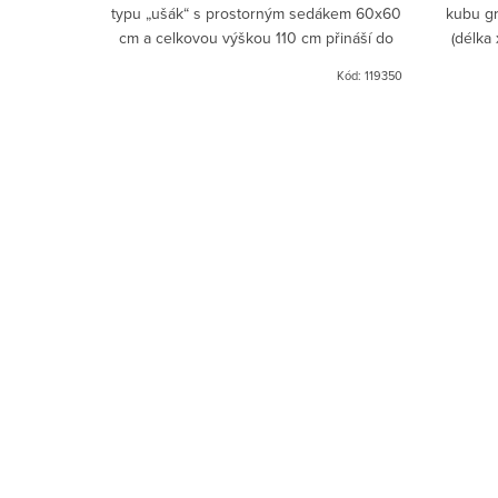
typu „ušák“ s prostorným sedákem 60x60
kubu gr
cm a celkovou výškou 110 cm přináší do
(délka 
interiéru výjimečný komfort v oblíbeném
kuchyn
Kód:
119350
rustikálním šedém...