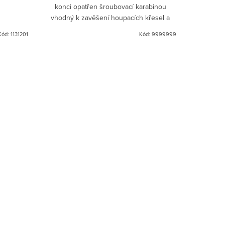
konci opatřen šroubovací karabinou
vhodný k zavěšení houpacích křesel a
klecí.
Kód:
1131201
Kód:
9999999