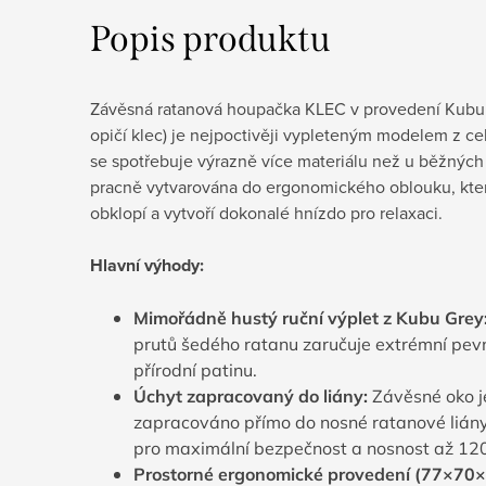
Popis produktu
Závěsná ratanová houpačka KLEC v provedení Kubu G
opičí klec) je nejpoctivěji vypleteným modelem z cel
se spotřebuje výrazně více materiálu než u běžných
pracně vytvarována do ergonomického oblouku, kter
obklopí a vytvoří dokonalé hnízdo pro relaxaci.
Hlavní výhody:
Mimořádně hustý ruční výplet z Kubu Grey
prutů šedého ratanu zaručuje extrémní pev
přírodní patinu.
Úchyt zapracovaný do liány:
Závěsné oko 
zapracováno přímo do nosné ratanové lián
pro maximální bezpečnost a nosnost až
12
Prostorné ergonomické provedení (
77
×
70
×