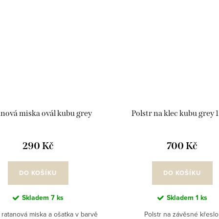
nová miska ovál kubu grey
Polstr na klec kubu grey 
290 Kč
700 Kč
DO KOŠÍKU
DO KOŠÍKU
Skladem
7 ks
Skladem
1 ks
 ratanová miska a ošatka v barvě
Polstr na závěsné křeslo