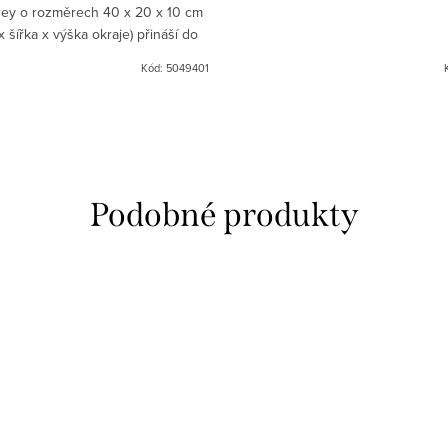
ey o rozměrech 40 x 20 x 10 cm
x šířka x výška okraje) přináší do
ě i jídelny poctivý přírodní styl.
Kód:
5049401
Svým tvarem...