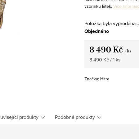
vzorníku látek.
Více informac
Položka byla vyprodána…
Objednáno
8 490 Kč
/ ks
Měrná
8 490 Kč / 1 ks
cena:
Značka:
Hitra
uvisející produkty
Podobné produkty