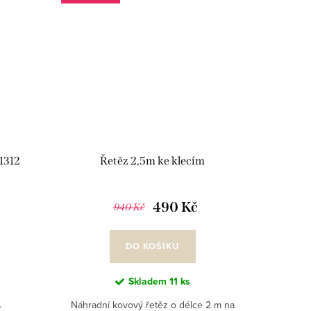
11312
Řetěz 2,5m ke klecím
490 Kč
940 Kč
DO KOŠÍKU
Skladem
11 ks
.
Náhradní kovový řetěz o délce 2 m na