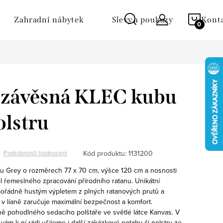
NÁKU
Zahradní nábytek
Slevy a poukazy
Kont
KOŠÍ
 závěsná KLEC kubu
olstru
Kód produktu:
1131200
Podrobnosti hodnocení
 Grey o rozměrech 77 x 70 cm, výšce 120 cm a nosnosti
l řemeslného zpracování přírodního ratanu. Unikátní
ořádně hustým výpletem z plných ratanových prutů a
 líaně zaručuje maximální bezpečnost a komfort.
ě pohodlného sedacího polštáře ve světlé látce Kanvas. V
a vám k ní rádi ušijeme i další zakázkové potahy či polstry ze