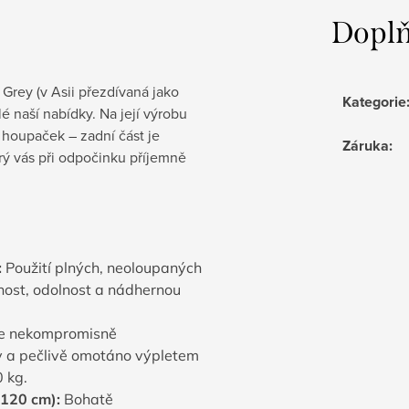
Doplň
rey (v Asii přezdívaná jako
Kategorie
é naší nabídky. Na její výrobu
 houpaček – zadní část je
Záruka
:
ý vás při odpočinku příjemně
:
Použití plných, neoloupaných
nost, odolnost a nádhernou
je nekompromisně
y a pečlivě omotáno výpletem
0
kg
.
120
cm
):
Bohatě