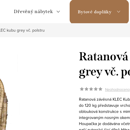
Dřevěný nábytek
Bytové doplňky
EC kubu grey vč. polstru
Ratanová
grey vč. p
Neohodnoceno
Ratanová závěsná KLEC Kubu
do 120 kg představuje vrcho
oblouková konstrukce s mim
integrovaným nosným okem v
Houpačka je dodávána včetn
naší autorské šicí dílně Hitr