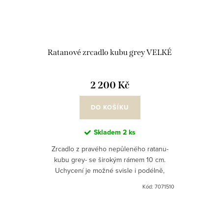
Ratanové zrcadlo kubu grey VELKÉ
2 200 Kč
DO KOŠÍKU
Skladem
2 ks
Zrcadlo z pravého nepůleného ratanu-
kubu grey- se širokým rámem 10 cm.
Uchycení je možné svisle i podélně,
propracovaný úchyt. Jednoduchy design
Kód:
7071510
a krása přírodního materiálu.