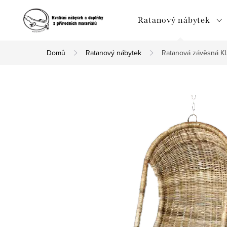
Přejít
na
Ratanový nábytek
obsah
Domů
Ratanový nábytek
Ratanová závěsná KL