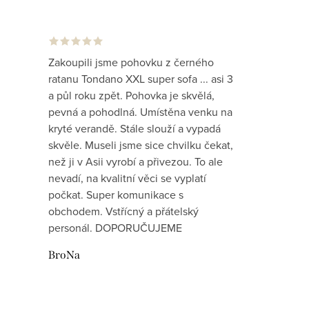
Zakoupili jsme pohovku z černého
ratanu Tondano XXL super sofa ... asi 3
a půl roku zpět. Pohovka je skvělá,
pevná a pohodlná. Umístěna venku na
kryté verandě. Stále slouží a vypadá
skvěle. Museli jsme sice chvilku čekat,
než ji v Asii vyrobí a přivezou. To ale
nevadí, na kvalitní věci se vyplatí
počkat. Super komunikace s
obchodem. Vstřícný a přátelský
personál. DOPORUČUJEME
BroNa