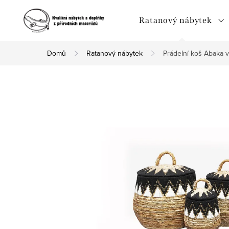
Přejít
na
Ratanový nábytek
obsah
Domů
Ratanový nábytek
Prádelní koš Abaka v