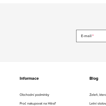
E-mail
Z
á
Informace
Blog
p
a
Obchodní podmínky
Zeleň, kter
t
Proč nakupovat na Hitra?
Letní stolo