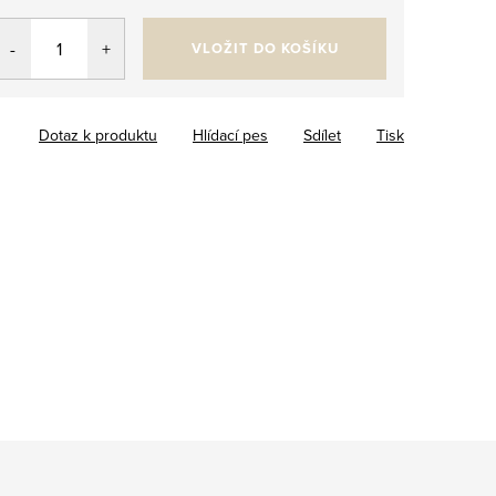
VLOŽIT DO KOŠÍKU
Dotaz k produktu
Hlídací pes
Sdílet
Tisk