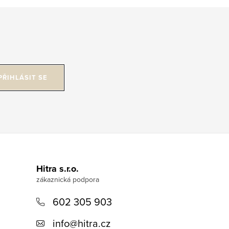
PŘIHLÁSIT SE
Hitra s.r.o.
602 305 903
info
@
hitra.cz