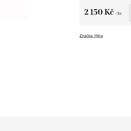
2 150 Kč
/ ks
Měrná
cena:
Značka:
Hitra