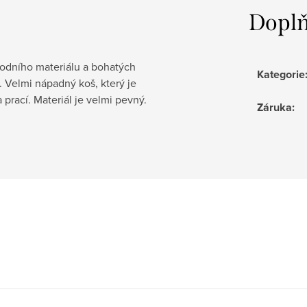
Doplň
rodního materiálu a bohatých
Kategorie
. Velmi nápadný koš, který je
 prací. Materiál je velmi pevný.
Záruka
: