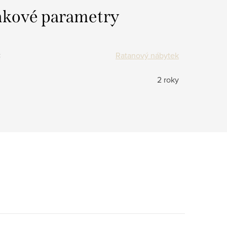
kové parametry
:
Ratanový nábytek
2 roky