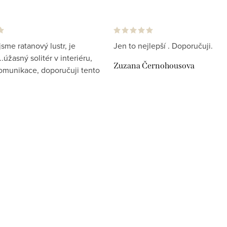
jsme ratanový lustr, je
Jen to nejlepší . Doporučuji.
.úžasný solitér v interiéru,
Zuzana Černohousova
komunikace, doporučuji tento