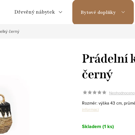
Dřevěný nábytek
Bytové doplňky
elký černý
Prádelní 
černý
Neohodnoceno
Rozměr: výška 43 cm, průmě
informací
Skladem
(1 ks)