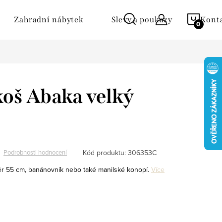
NÁKU
Zahradní nábytek
Slevy a poukazy
Kont
KOŠÍ
koš Abaka velký
Kód produktu:
306353C
Podrobnosti hodnocení
r 55 cm, banánovník nebo také manilské konopí.
Více