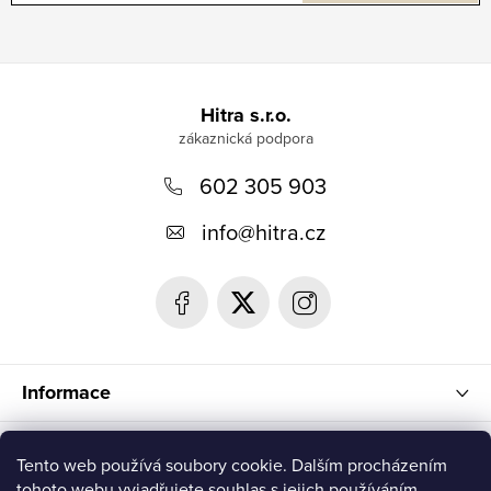
Z
á
Hitra s.r.o.
p
602 305 903
a
t
info
@
hitra.cz
í
Informace
Blog
Tento web používá soubory cookie. Dalším procházením
tohoto webu vyjadřujete souhlas s jejich používáním.