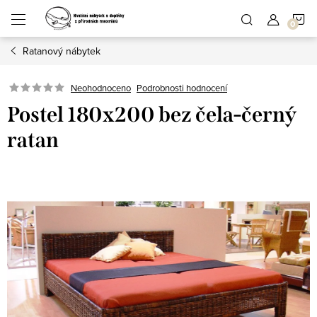
Přejít
N
na
obsah
Ratanový nábytek
K
Podrobnosti hodnocení
Neohodnoceno
Postel 180x200 bez čela-černý
ratan