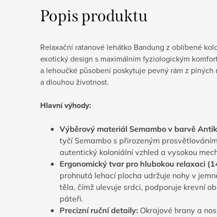
Popis produktu
Relaxační ratanové lehátko Bandung z oblíbené kolon
exotický design s maximálním fyziologickým komforte
a lehoučké působení poskytuje pevný rám z plných r
a dlouhou životnost.
Hlavní výhody:
Výběrový materiál Semambo v barvě Antik
tyčí Semambo s přirozeným prosvětlováním
autentický koloniální vzhled a vysokou mec
Ergonomický tvar pro hlubokou relaxaci (
1
prohnutá lehací plocha udržuje nohy v jemn
těla, čímž ulevuje srdci, podporuje krevní o
páteři.
Precizní ruční detaily:
Okrajové hrany a nosn