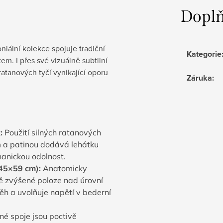
Doplň
iální kolekce spojuje tradiční
Kategorie
m. I přes své vizuálně subtilní
atanových tyčí vynikající oporu
Záruka
:
:
Použití silných ratanových
 a patinou dodává lehátku
hanickou odolnost.
45
×
59
cm
):
Anatomicky
ě zvýšené poloze nad úrovní
běh a uvolňuje napětí v bederní
é spoje jsou poctivě