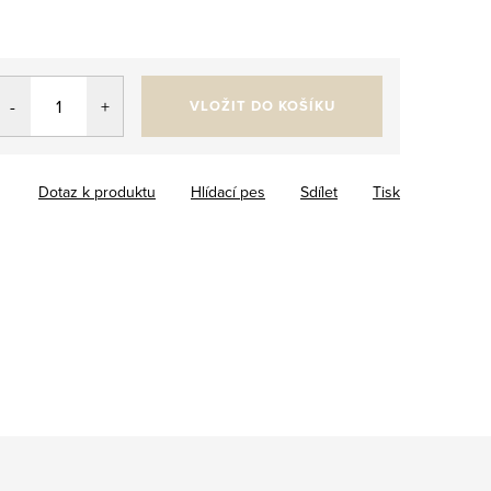
VLOŽIT DO KOŠÍKU
Dotaz k produktu
Hlídací pes
Sdílet
Tisk