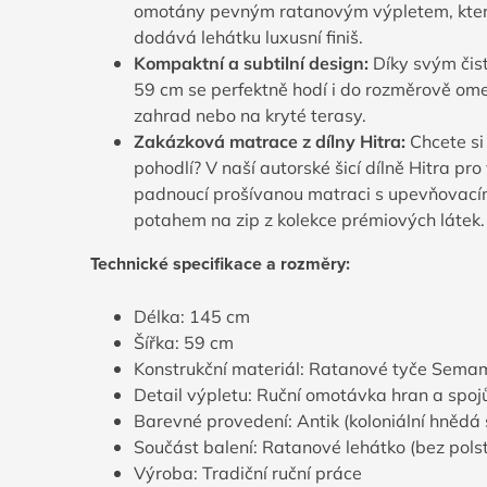
omotány pevným ratanovým výpletem, který
dodává lehátku luxusní finiš.
Kompaktní a subtilní design:
Díky svým čist
59
cm
se perfektně hodí i do rozměrově ome
zahrad nebo na kryté terasy.
Zakázková matrace z dílny Hitra:
Chcete si
pohodlí? V naší autorské šicí dílně Hitra pr
padnoucí prošívanou matraci s upevňovací
potahem na zip z kolekce prémiových látek.
Technické specifikace a rozměry:
Délka: 145 cm
Šířka: 59 cm
Konstrukční materiál: Ratanové tyče Sem
Detail výpletu: Ruční omotávka hran a spoj
Barevné provedení: Antik (koloniální hnědá 
Součást balení: Ratanové lehátko (bez polst
Výroba: Tradiční ruční práce