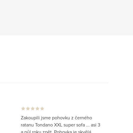
Zakoupili jsme pohovku z černého
ratanu Tondano XXL super sofa ... asi 3
a půl roku zpět. Pohovka je skvělá,