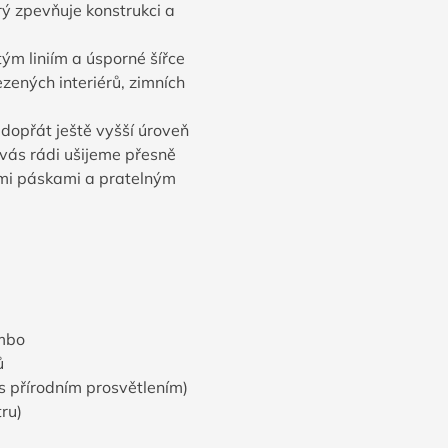
 zpevňuje konstrukci a
ým liniím a úsporné šířce
zených interiérů, zimních
 dopřát ještě vyšší úroveň
o vás rádi ušijeme přesně
mi páskami a pratelným
ambo
ů
s přírodním prosvětlením)
ru)