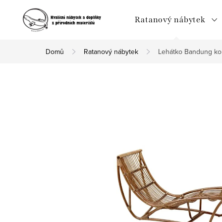
Přejít
na
Ratanový nábytek
obsah
Domů
Ratanový nábytek
Lehátko Bandung kol