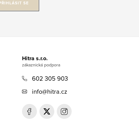
PŘIHLÁSIT SE
Hitra s.r.o.
602 305 903
info
@
hitra.cz