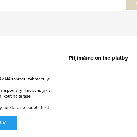
Přijímáme online platby
á dělá zahradu zahradou 🌿
vání pod širým nebem: jak si
lní kout na terase
y, na které se budete těšit
HIV