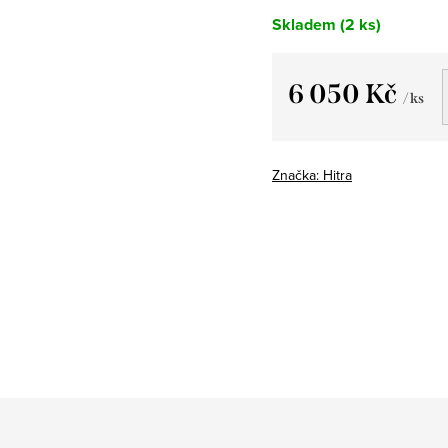
Skladem
(2 ks)
6 050 Kč
/ ks
Měrná
cena:
Značka:
Hitra