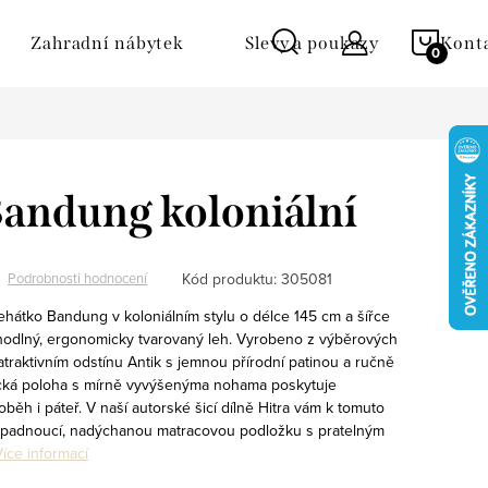
NÁKU
Zahradní nábytek
Slevy a poukazy
Kont
KOŠÍ
andung koloniální
Kód produktu:
305081
Podrobnosti hodnocení
 lehátko Bandung v koloniálním stylu o délce 145 cm a šířce
odlný, ergonomicky tvarovaný leh. Vyrobeno z výběrových
traktivním odstínu Antik s jemnou přírodní patinou a ručně
cká poloha s mírně vyvýšenýma nohama poskytuje
běh i páteř. V naší autorské šicí dílně Hitra vám k tomuto
ě padnoucí, nadýchanou matracovou podložku s pratelným
Více informací