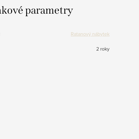
kové parametry
:
Ratanový nábytek
2 roky