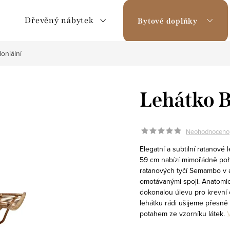
Dřevěný nábytek
Bytové doplňky
oniální
Lehátko B
Neohodnoceno
Elegatní a subtilní ratanové
59 cm nabízí mimořádně poh
ratanových tyčí Semambo v a
omotávanými spoji. Anatomi
dokonalou úlevu pro krevní o
lehátku rádi ušijeme přesn
potahem ze vzorníku látek.