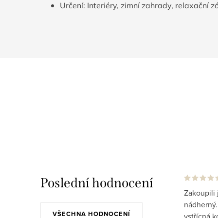
Určení: Interiéry, zimní zahrady, relaxační z
Poslední hodnocení
Zakoupili 
nádherný..
VŠECHNA HODNOCENÍ
vstřícná 