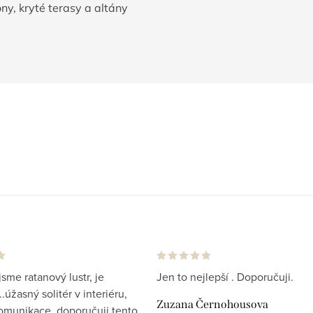
óny, kryté terasy a altány
jsme ratanový lustr, je
Jen to nejlepší . Doporučuji.
.úžasný solitér v interiéru,
Zuzana Černohousova
komunikace, doporučuji tento