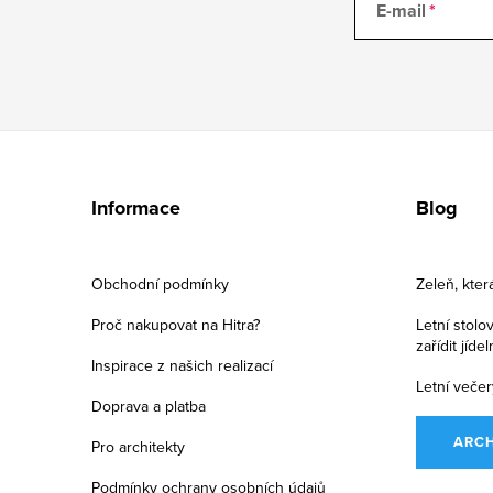
E-mail
Z
á
Informace
Blog
p
a
Obchodní podmínky
Zeleň, kter
t
Proč nakupovat na Hitra?
Letní stolo
zařídit jíde
í
Inspirace z našich realizací
Letní večer
Doprava a platba
ARC
Pro architekty
Podmínky ochrany osobních údajů