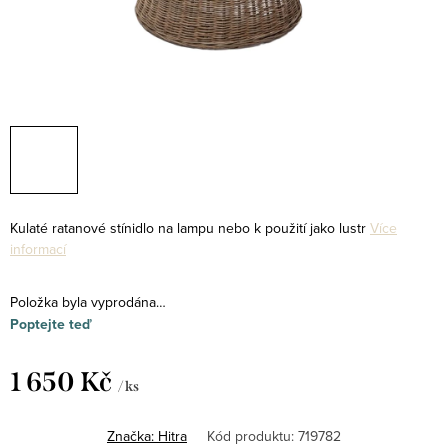
Kulaté ratanové stínidlo na lampu nebo k použití jako lustr
Více
informací
Položka byla vyprodána…
Poptejte teď
1 650 Kč
/ ks
Měrná
cena:
Značka:
Hitra
Kód produktu:
719782