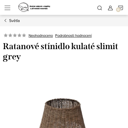
Přejít
N
na
obsah
Světla
K
Podrobnosti hodnocení
Neohodnoceno
Ratanové stínidlo kulaté slimit
grey