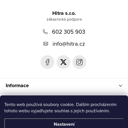
Z
á
Hitra s.r.o.
p
602 305 903
a
t
info
@
hitra.cz
í
Informace
Blog
Tento web používá soubory cookie. Dalším procházením
tohoto webu vyjadřujete souhlas s jejich používáním.
Přijímáme online platby
Nastavení