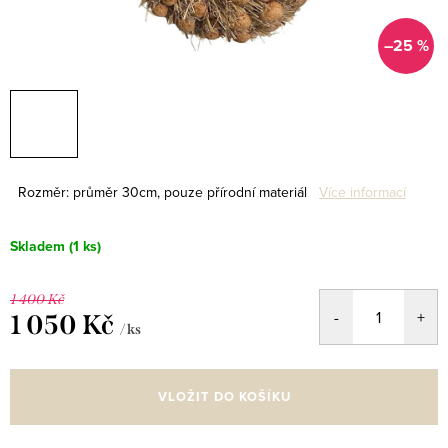
–25 %
Rozměr: průměr 30cm, pouze přírodní materiál
Více informací
Skladem
(1 ks)
1 400 Kč
1 050 Kč
/ ks
Měrná
cena:
VLOŽIT DO KOŠÍKU