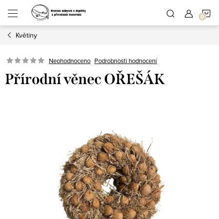
Přejít
N
na
obsah
Květiny
K
Podrobnosti hodnocení
Neohodnoceno
Přírodní věnec OŘEŠÁK