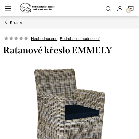
Přejít
N
na
obsah
Křesla
K
Podrobnosti hodnocení
Neohodnoceno
Ratanové křeslo EMMELY