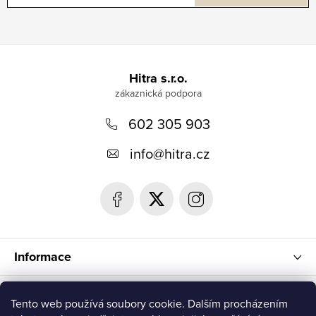
Z
á
Hitra s.r.o.
p
602 305 903
a
t
info
@
hitra.cz
í
Informace
Blog
Tento web používá soubory cookie. Dalším procházením