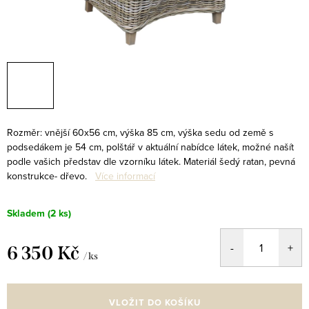
Rozměr: vnější 60x56 cm, výška 85 cm, výška sedu od země s
podsedákem je 54 cm, polštář v aktuální nabídce látek, možné našít
podle vašich představ dle vzorníku látek. Materiál šedý ratan, pevná
konstrukce- dřevo.
Více informací
Skladem
(2 ks)
6 350 Kč
/ ks
Měrná
cena:
VLOŽIT DO KOŠÍKU