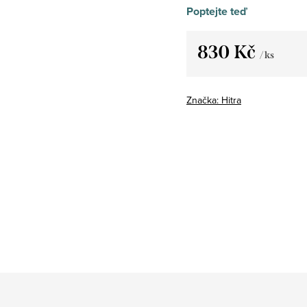
Poptejte teď
830 Kč
/ ks
Měrná
cena:
Značka:
Hitra