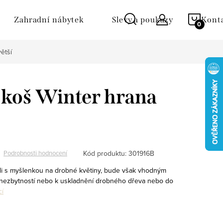
NÁKU
Zahradní nábytek
Slevy a poukazy
Kont
KOŠÍ
ětší
 koš Winter hrana
Kód produktu:
301916B
Podrobnosti hodnocení
ili s myšlenkou na drobné květiny, bude však vhodným
nezbytností nebo k uskladnění drobného dřeva nebo do
cí