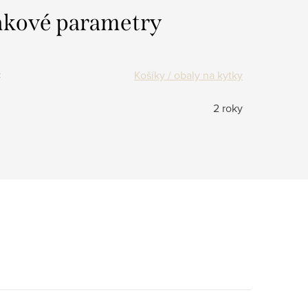
kové parametry
:
Košíky / obaly na kytky
2 roky