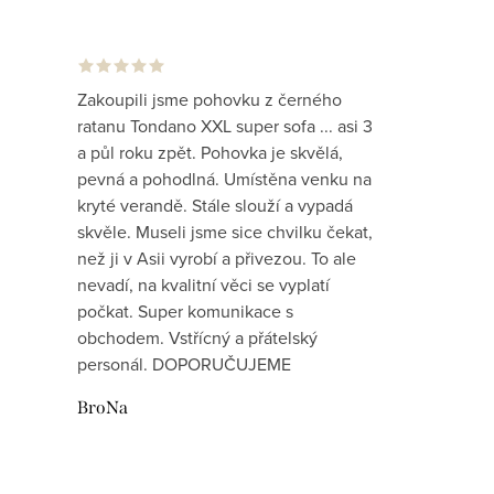
Zakoupili jsme pohovku z černého
ratanu Tondano XXL super sofa ... asi 3
a půl roku zpět. Pohovka je skvělá,
pevná a pohodlná. Umístěna venku na
kryté verandě. Stále slouží a vypadá
skvěle. Museli jsme sice chvilku čekat,
než ji v Asii vyrobí a přivezou. To ale
nevadí, na kvalitní věci se vyplatí
počkat. Super komunikace s
obchodem. Vstřícný a přátelský
personál. DOPORUČUJEME
BroNa