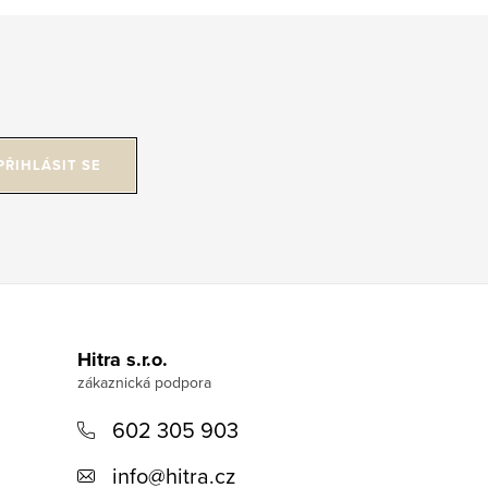
PŘIHLÁSIT SE
Hitra s.r.o.
602 305 903
info
@
hitra.cz