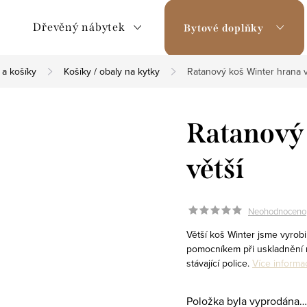
Dřevěný nábytek
Bytové doplňky
 a košíky
Košíky / obaly na kytky
Ratanový koš Winter hrana v
Ratanový
větší
Neohodnoceno
Větší koš Winter jsme vyrob
pomocníkem při uskladnění 
stávající police.
Více informa
Položka byla vyprodána…