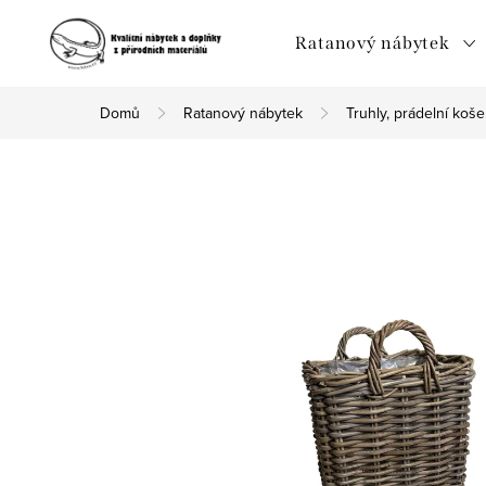
Přejít
na
Ratanový nábytek
obsah
Domů
Ratanový nábytek
Truhly, prádelní koše