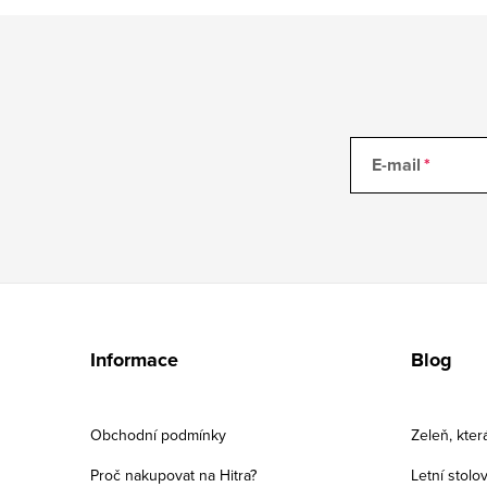
E-mail
Z
á
Informace
Blog
p
a
Obchodní podmínky
Zeleň, kter
t
Proč nakupovat na Hitra?
Letní stolo