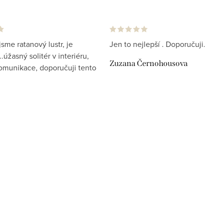
jsme ratanový lustr, je
Jen to nejlepší . Doporučuji.
.úžasný solitér v interiéru,
Zuzana Černohousova
komunikace, doporučuji tento