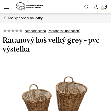
Přejít
N
na
obsah
Košíky / obaly na kytky
K
Podrobnosti hodnocení
Neohodnoceno
Ratanový koš velký grey - pvc
výstelka