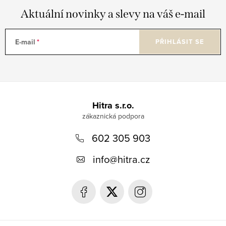
Aktuální novinky a slevy na váš e-mail
E-mail
PŘIHLÁSIT SE
Z
á
Hitra s.r.o.
p
602 305 903
a
t
info
@
hitra.cz
í