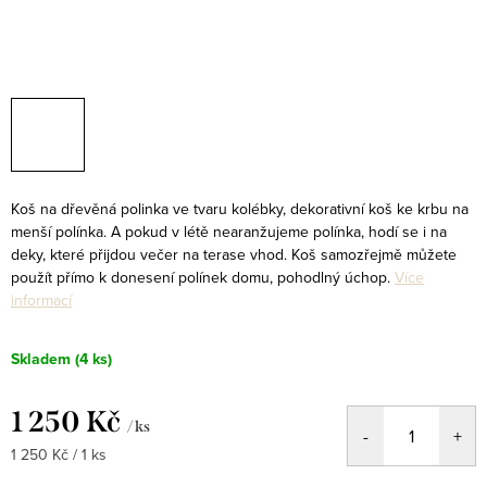
Koš na dřevěná polinka ve tvaru kolébky, dekorativní koš ke krbu na
menší polínka. A pokud v létě nearanžujeme polínka, hodí se i na
deky, které přijdou večer na terase vhod. Koš samozřejmě můžete
použít přímo k donesení polínek domu, pohodlný úchop.
Více
informací
Skladem
(4 ks)
1 250 Kč
/ ks
Měrná
1 250 Kč / 1 ks
cena: