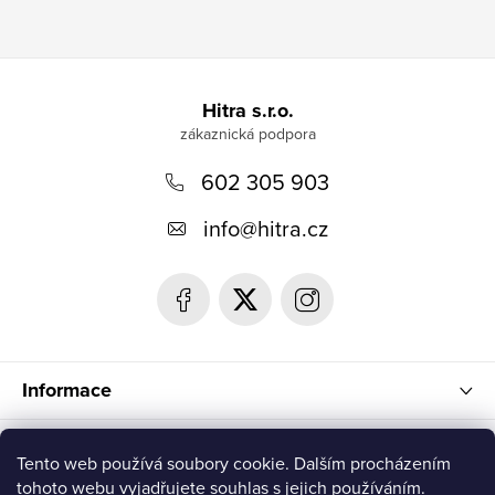
Z
á
Hitra s.r.o.
p
602 305 903
a
t
info
@
hitra.cz
í
Informace
Blog
Tento web používá soubory cookie. Dalším procházením
tohoto webu vyjadřujete souhlas s jejich používáním.