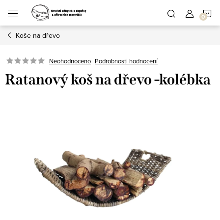
Přejít
N
na
obsah
Koše na dřevo
K
Podrobnosti hodnocení
Neohodnoceno
Ratanový koš na dřevo -kolébka