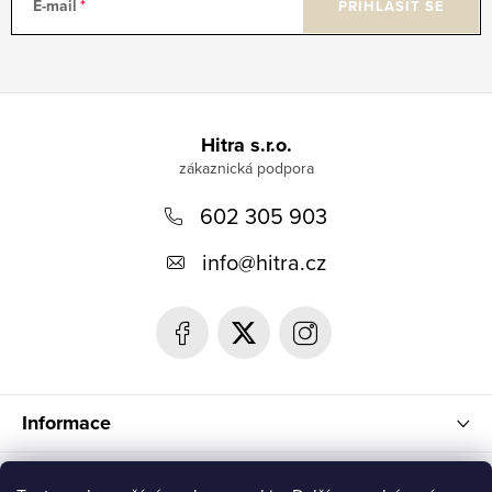
E-mail
PŘIHLÁSIT SE
Z
á
Hitra s.r.o.
p
602 305 903
a
t
info
@
hitra.cz
í
Informace
Blog