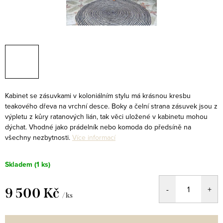
Kabinet se zásuvkami v koloniálním stylu má krásnou kresbu
teakového dřeva na vrchní desce. Boky a čelní strana zásuvek jsou z
výpletu z kůry ratanových lián, tak věci uložené v kabinetu mohou
dýchat. Vhodné jako prádelník nebo komoda do předsíně na
všechny nezbytnosti.
Více informací
Skladem
(1 ks)
9 500 Kč
/ ks
Měrná
cena: