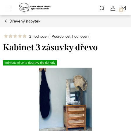
Přejít
N
na
obsah
Dřevěný nábytek
K
Podrobnosti hodnocení
2 hodnocení
Kabinet 3 zásuvky dřevo
Individuální cena dopravy dle dohody