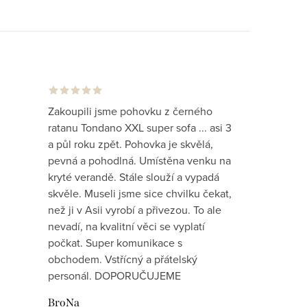
Zakoupili jsme pohovku z černého
ratanu Tondano XXL super sofa ... asi 3
a půl roku zpět. Pohovka je skvělá,
pevná a pohodlná. Umístěna venku na
kryté verandě. Stále slouží a vypadá
skvěle. Museli jsme sice chvilku čekat,
než ji v Asii vyrobí a přivezou. To ale
nevadí, na kvalitní věci se vyplatí
počkat. Super komunikace s
obchodem. Vstřícný a přátelský
personál. DOPORUČUJEME
BroNa