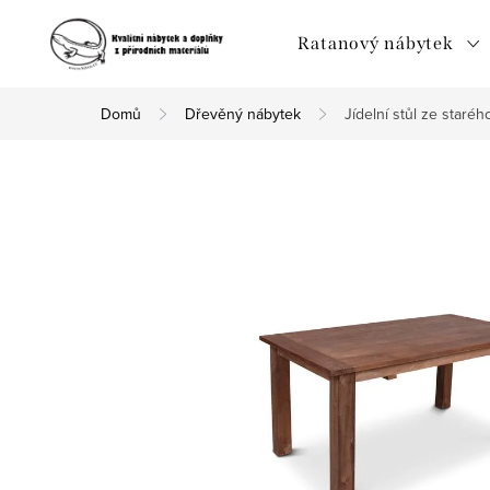
Přejít
na
Ratanový nábytek
obsah
Domů
Dřevěný nábytek
Jídelní stůl ze staré