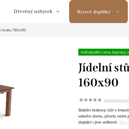
Dřevěný nábytek
Bytové doplňky
ho teaku 160x90
Individuální cena dopravy 
Jídelní st
160x90
Neohodnoceno
Stabilní teakový stůl v tmav
vašeho domu, přesto velmi j
doptání i jiné velikosti.
Více 