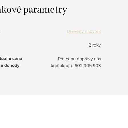
kové parametry
:
Dřevěný nábytek
2 roky
duální cena
Pro cenu dopravy nás
le dohody
:
kontaktujte 602 305 903