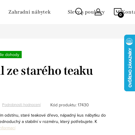
NÁKU
Zahradní nábytek
Slevy a poukazy
Kont
KOŠÍ
dle dohody
ůl ze starého teaku
Kód produktu:
17430
Podrobnosti hodnocení
ším odstínu, staré teakové dřevo, nápadný kus nábytku do
ednoduchý a stabilní v rozměru, který potřebujete. K
informací