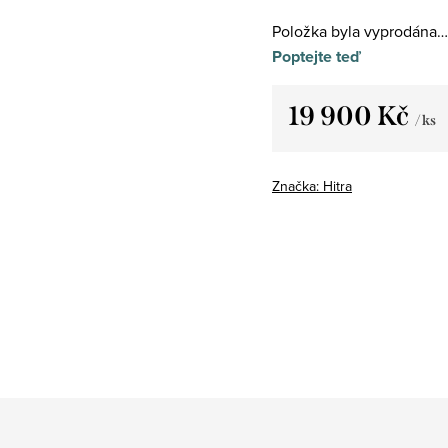
Položka byla vyprodána…
Poptejte teď
19 900 Kč
/ ks
Měrná
cena:
Značka:
Hitra