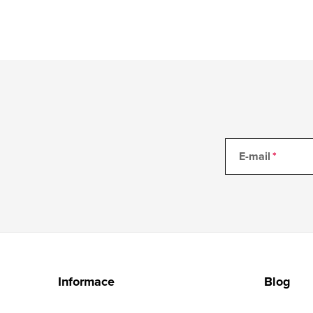
E-mail
Z
á
Informace
Blog
p