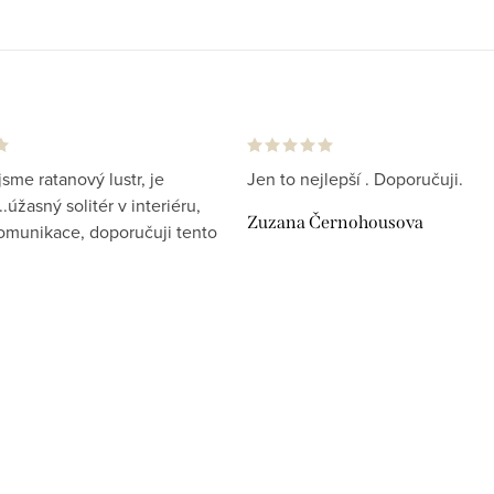
jsme ratanový lustr, je
Jen to nejlepší . Doporučuji.
.úžasný solitér v interiéru,
Zuzana Černohousova
komunikace, doporučuji tento