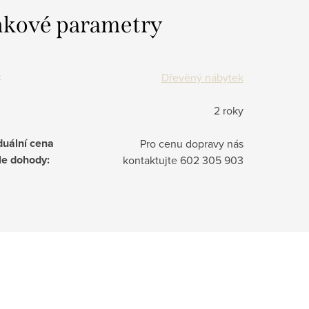
kové parametry
:
Dřevěný nábytek
2 roky
duální cena
Pro cenu dopravy nás
le dohody
:
kontaktujte 602 305 903