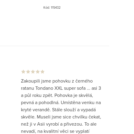
6 cm) je precizně vypletena na
Kód:
115432
evné kovové konstrukci...
Zakoupili jsme pohovku z černého
ratanu Tondano XXL super sofa ... asi 3
a půl roku zpět. Pohovka je skvělá,
pevná a pohodlná. Umístěna venku na
kryté verandě. Stále slouží a vypadá
skvěle. Museli jsme sice chvilku čekat,
než ji v Asii vyrobí a přivezou. To ale
nevadí, na kvalitní věci se vyplatí