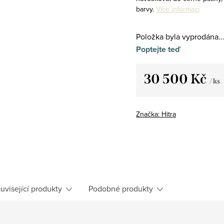
barvy.
Více informací
Položka byla vyprodána…
Poptejte teď
30 500 Kč
/ ks
Měrná
cena:
Značka:
Hitra
uvisející produkty
Podobné produkty