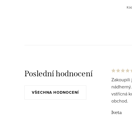
poslední tečku do vašeho int
Kó
Mořené jilmové dřevo..
Poslední hodnocení
Zakoupili 
nádherný..
VŠECHNA HODNOCENÍ
vstřícná 
obchod.
Iveta