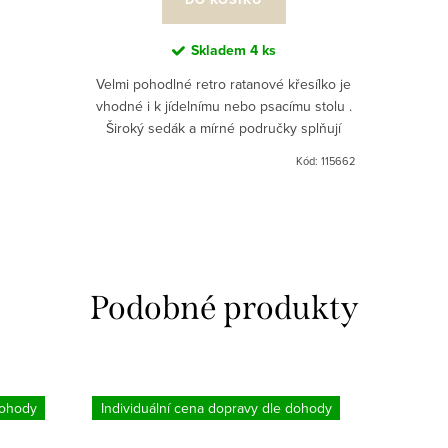
Skladem
4 ks
Velmi pohodlné retro ratanové křesílko je
vhodné i k jídelnímu nebo psacímu stolu .
Široký sedák a mírné područky splňují
požadavky křesílka k jídelním stolům, kdy
Kód:
115662
si chcete...
dohody
Individuální cena dopravy dle dohody