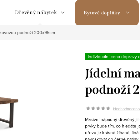
Dřevěný nábytek
Bytové doplňky
 s kovovou podnoží 200x95cm
Individuální cena dopravy 
Jídelní ma
podnoží 
Neohodnoceno
Masivní nápadný dřevěný jil
prvky bude tím, co hledáte j
dřevo je krásně žíhané, finá
navoskovat do černé patiny,