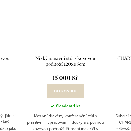
vovou
Nízký masivní stůl s kovovou
CHARLO
podnoží 120x95cm
15 000 Kč
DO KOŠÍKU
Skladem
1 ks
ý jídelní
Masivní dřevěný konferenční stůl s
Subtilní 
lněný
primitivním zpracováním desky a s pevnou
CHARL
dáte jako
kovovou podnoží. Přírodní materiál v
celkový