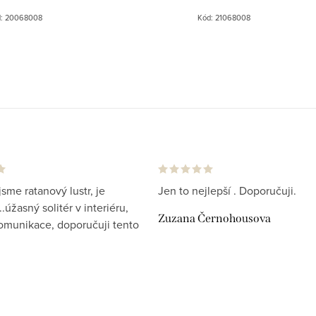
erieru.
mořeném stavu k vaší sedací soupravě
opěrky 4
d:
20068008
Kód:
21068008
.
doplní velmi zajímavě...
p
jsme ratanový lustr, je
Jen to nejlepší . Doporučuji.
.úžasný solitér v interiéru,
Zuzana Černohousova
komunikace, doporučuji tento