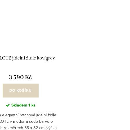
TE jídelní židle kov/grey
3 590 Kč
DO KOŠÍKU
Skladem
1 ks
a elegantní ratanová jídelní židle
OTE v moderní šedé barvě o
ch rozměrech 58 x 82 cm (výška