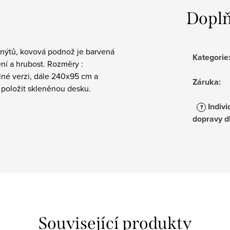
Doplň
h nýtů, kovová podnož je barvená
Kategorie
ení a hrubost. Rozměry :
é verzi, dále 240x95 cm a
Záruka
:
položit skleněnou desku.
Indivi
?
dopravy d
Související produkty