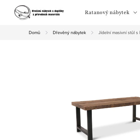
Přejít
na
Ratanový nábytek
obsah
Domů
Dřevěný nábytek
Jídelní masivní stůl