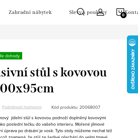
NÁKU
Zahradní nábytek
Slevy a poukazy
Kont
KOŠÍ
dle dohody
sivní stůl s kovovou
200x95cm
Kód produktu:
20068007
Podrobnosti hodnocení
mový jídelní stůl s kovovou podnoží doplněný kovovými
ako poslední tečku do vašeho interieru. Mořené jilmové
lní úprava po drásání je vosk. Tyto stoly můžeme nechat též
 což znamená, že stůl ze šedivé přechází do velmi tmavé