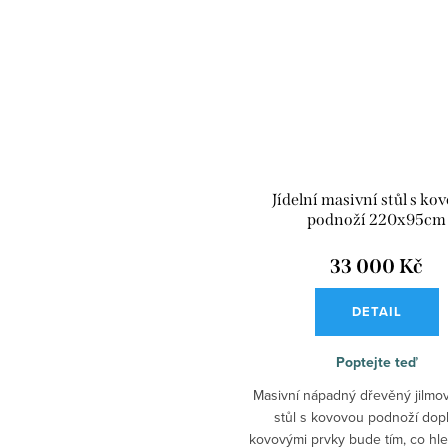
Jídelní masivní stůl s ko
podnoží 220x95cm
33 000 Kč
DETAIL
Poptejte teď
Masivní nápadný dřevěný jilmov
stůl s kovovou podnoží dop
kovovými prvky bude tím, co hle