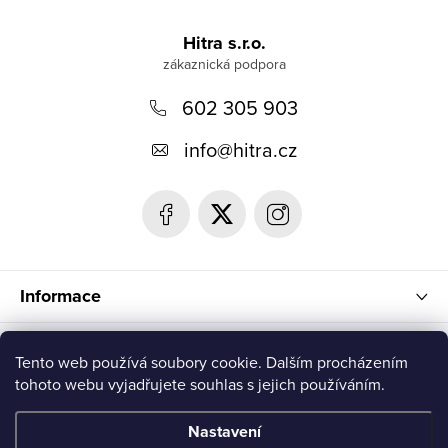
Z
á
Hitra s.r.o.
p
602 305 903
a
t
info
@
hitra.cz
í
Informace
Blog
Tento web používá soubory cookie. Dalším procházením
tohoto webu vyjadřujete souhlas s jejich používáním.
Přijímáme online platby
Nastavení