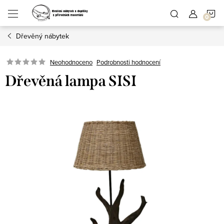
Přejít
N
na
obsah
Dřevěný nábytek
K
Podrobnosti hodnocení
Neohodnoceno
Dřevěná lampa SISI