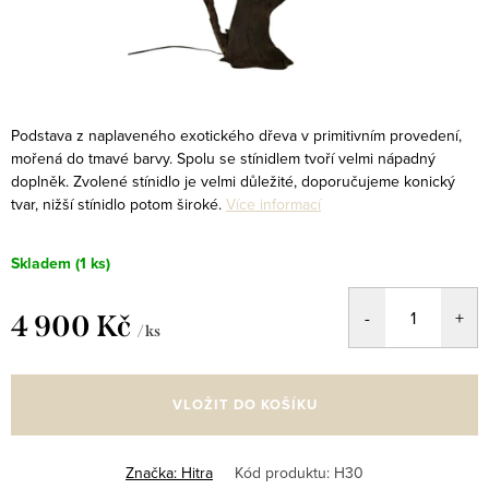
Podstava z naplaveného exotického dřeva v primitivním provedení,
mořená do tmavé barvy. Spolu se stínidlem tvoří velmi nápadný
doplněk. Zvolené stínidlo je velmi důležité, doporučujeme konický
tvar, nižší stínidlo potom široké.
Více informací
Skladem
(1 ks)
4 900 Kč
/ ks
Měrná
cena:
VLOŽIT DO KOŠÍKU
Značka:
Hitra
Kód produktu:
H30