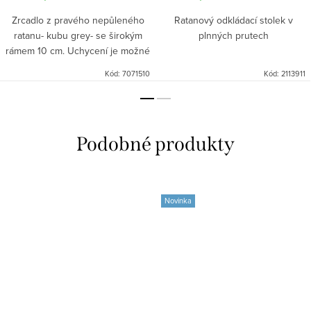
Zrcadlo z pravého nepůleného
Ratanový odkládací stolek v
ratanu- kubu grey- se širokým
plnných prutech
rámem 10 cm. Uchycení je možné
svisle i podélně, propracovaný
Kód:
7071510
Kód:
2113911
úchyt. Jednoduchy design a
krása přírodního materiálu.
Novinka