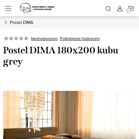
Přejít
N
na
obsah
Postel DIMA
K
Podrobnosti hodnocení
Neohodnoceno
Postel DIMA 180x200 kubu
grey