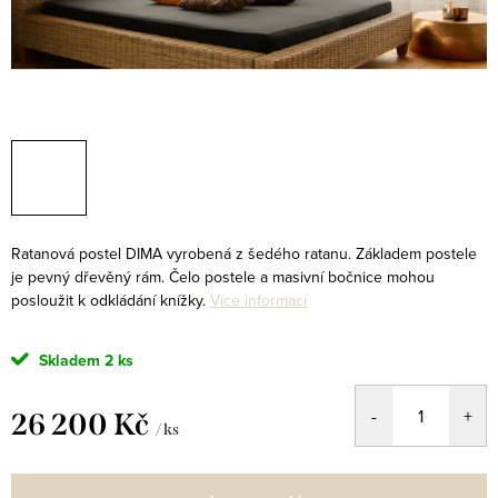
Ratanová postel DIMA vyrobená z šedého ratanu. Základem postele
je pevný dřevěný rám. Čelo postele a masivní bočnice mohou
posloužit k odkládání knížky.
Více informací
Skladem
2 ks
26 200 Kč
/ ks
Měrná
cena: