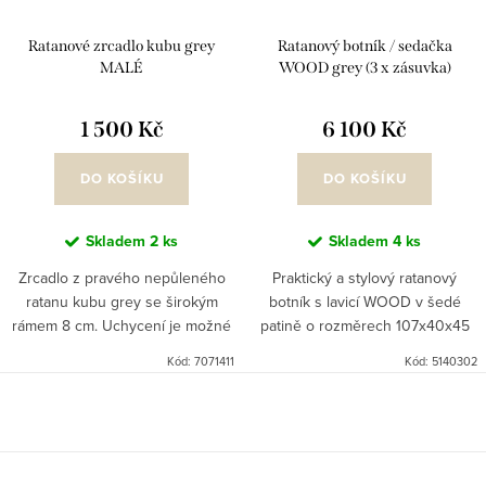
Ratanové zrcadlo kubu grey
Ratanový botník / sedačka
MALÉ
WOOD grey (3 x zásuvka)
1 500 Kč
6 100 Kč
DO KOŠÍKU
DO KOŠÍKU
Skladem
2 ks
Skladem
4 ks
Zrcadlo z pravého nepůleného
Praktický a stylový ratanový
ratanu kubu grey se širokým
botník s lavicí WOOD v šedé
rámem 8 cm. Uchycení je možné
patině o rozměrech 107x40x45
svisle i podélně. Jednoduchý
cm spojuje pohodlné sezení při
Kód:
7071411
Kód:
5140302
design a krása přírodního
obouvání s velkorysým úložným
materiálu. Rozměr: 65x45cm, rám
prostorem. Pevná dřevěná...
8...