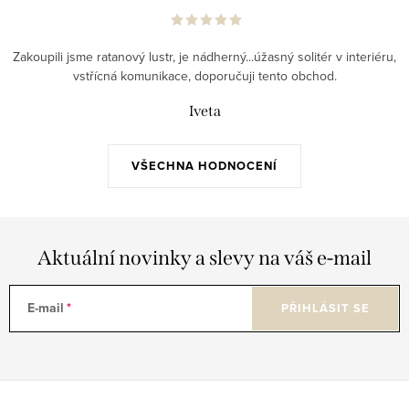
Zakoupili jsme ratanový lustr, je nádherný...úžasný solitér v interiéru,
vstřícná komunikace, doporučuji tento obchod.
Iveta
VŠECHNA HODNOCENÍ
Aktuální novinky a slevy na váš e-mail
E-mail
PŘIHLÁSIT SE
Z