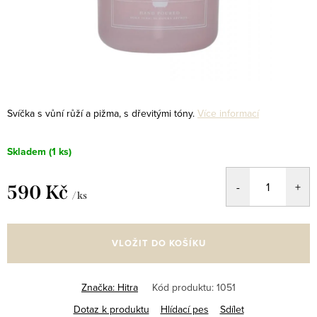
Svíčka s vůní růží a pižma, s dřevitými tóny.
Více informací
Skladem
(1 ks)
590 Kč
/ ks
Měrná
cena:
VLOŽIT DO KOŠÍKU
Značka:
Hitra
Kód produktu:
1051
Dotaz k produktu
Hlídací pes
Sdílet