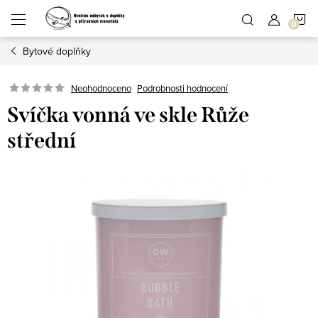
Přejít
N
na
obsah
Bytové doplňky
K
Podrobnosti hodnocení
Neohodnoceno
Svíčka vonná ve skle Růže
střední