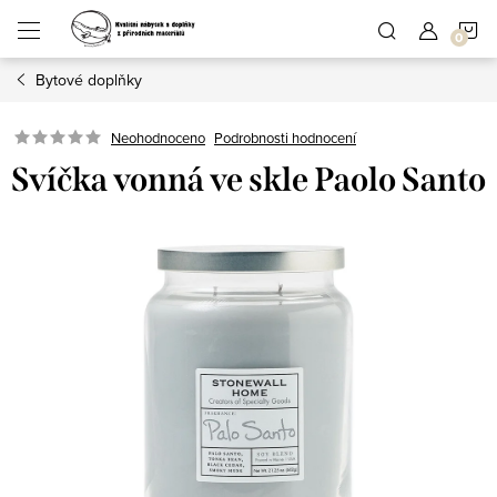
Přejít
N
na
obsah
Bytové doplňky
K
Podrobnosti hodnocení
Neohodnoceno
Svíčka vonná ve skle Paolo Santo