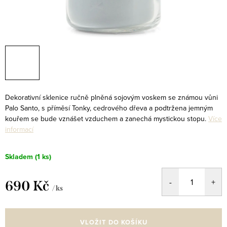
Dekorativní sklenice ručně plněná sojovým voskem se známou vůni
Palo Santo, s příměsí Tonky, cedrového dřeva a podtržena jemným
kouřem se bude vznášet vzduchem a zanechá mystickou stopu.
Více
informací
Skladem
(1 ks)
690 Kč
/ ks
Měrná
cena:
VLOŽIT DO KOŠÍKU