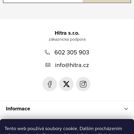
Z
á
Hitra s.r.o.
p
602 305 903
a
t
info
@
hitra.cz
í
Informace
Blog
Tento web používá soubory cookie. Dalším procházením