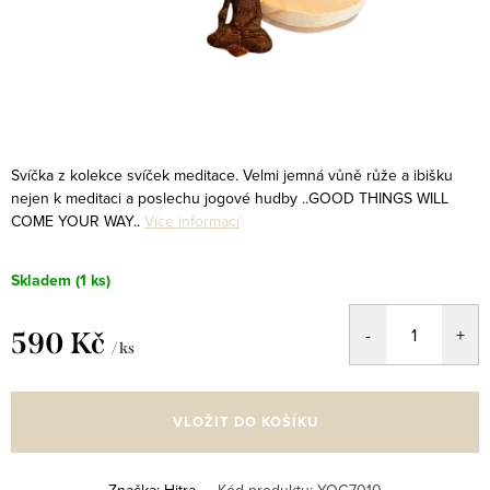
Svíčka z kolekce svíček meditace. Velmi jemná vůně růže a ibišku
nejen k meditaci a poslechu jogové hudby ..GOOD THINGS WILL
COME YOUR WAY..
Více informací
Skladem
(1 ks)
590 Kč
/ ks
Měrná
cena:
VLOŽIT DO KOŠÍKU