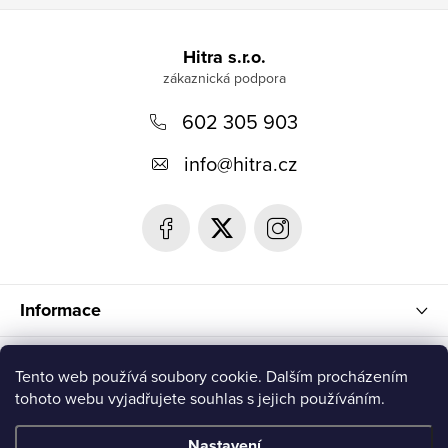
Z
á
Hitra s.r.o.
p
602 305 903
a
t
info
@
hitra.cz
í
Informace
Blog
Tento web používá soubory cookie. Dalším procházením
tohoto webu vyjadřujete souhlas s jejich používáním.
Přijímáme online platby
Nastavení