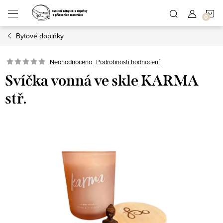
Přejít
N
na
obsah
Bytové doplňky
K
Podrobnosti hodnocení
Neohodnoceno
Svíčka vonná ve skle KARMA
stř.