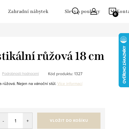
NÁKU
Zahradní nábytek
Slevy a poukazy
Kont
KOŠÍ
stikální růžová 18 cm
Kód produktu:
1327
Podrobnosti hodnocení
va růžová. Nejen na vánoční stůl.
Více informací
VLOŽIT DO KOŠÍKU