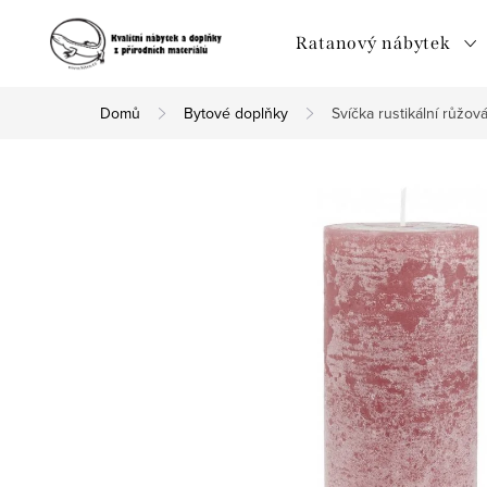
Přejít
na
Ratanový nábytek
obsah
Domů
Bytové doplňky
Svíčka rustikální růžov