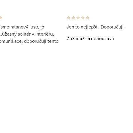
jsme ratanový lustr, je
Jen to nejlepší . Doporučuji.
.úžasný solitér v interiéru,
Zuzana Černohousova
komunikace, doporučuji tento