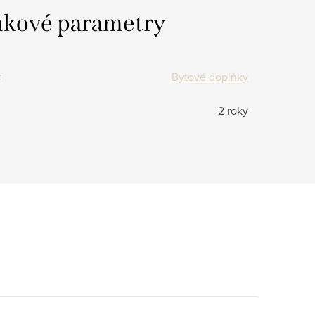
kové parametry
:
Bytové doplňky
2 roky