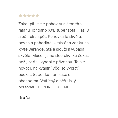
Zakoupili jsme pohovku z černého
ratanu Tondano XXL super sofa ... asi 3
a půl roku zpět. Pohovka je skvělá,
pevná a pohodlná. Umístěna venku na
kryté verandě. Stále slouží a vypadá
skvěle. Museli jsme sice chvilku čekat,
než ji v Asii vyrobí a přivezou. To ale
nevadí, na kvalitní věci se vyplatí
počkat. Super komunikace s
obchodem. Vstřícný a přátelský
personál. DOPORUČUJEME
BroNa