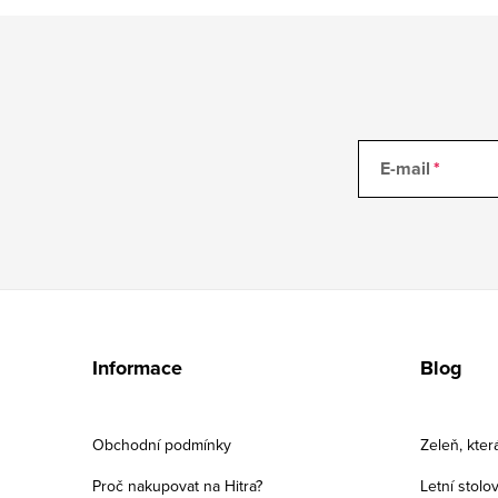
E-mail
Z
á
Informace
Blog
p
a
Obchodní podmínky
Zeleň, kter
t
Proč nakupovat na Hitra?
Letní stolo