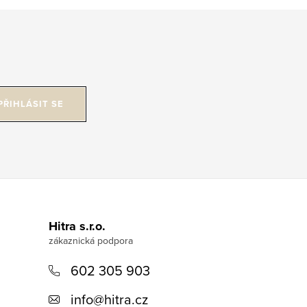
PŘIHLÁSIT SE
Hitra s.r.o.
602 305 903
info
@
hitra.cz