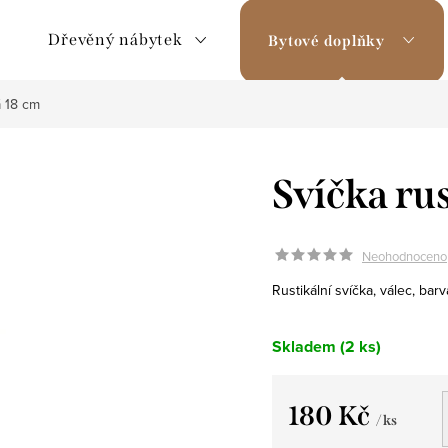
Dřevěný nábytek
Bytové doplňky
á 18 cm
Svíčka ru
Neohodnoceno
Rustikální svíčka, válec, bar
Skladem
(2 ks)
180 Kč
/ ks
Měrná